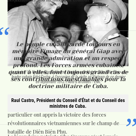
Le
peuple
cubain
garde
toujours
en
mémoire
l'image
du
général
Giap
avec
une
grande
admiration
et
un
respect
profond.
Les
Forces
armées
cubaines,
quant
à
elles,
font
toujours
grand
cas
de
Le général Vo Nguyên Giap a décerné l'insigne « Soldat de Diên Biên Phu » au
leader cubain Fidel Castro, à l'occasion de la visite au Vietnam de ce dernier
ses
contributions
inestimables
pour
la
en septembre 1973
. Photo d’archives : VNA.
doctrine
militaire
de
Cuba.
Grâce à différentes sources d'informations, les
Raul Castro, Président du Conseil d'État et du Conseil des
peuples d'Amérique latine en général et de Cuba en
ministres de Cuba.
particulier ont appris la victoire des forces
révolutionnaires vietnamiennes sur le champ de
bataille de Diên Biên Phu.