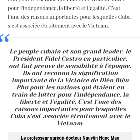
pour l'indépendance, la liberté et l’égalité. C’est
l’une des raisons importantes pour lesquelles Cuba
s’est associée étroitement avec le Vietnam.
Le
peuple
cubain
et
son
grand
leader,
le
Président
Fidel
Castro
en
particulier,
ont
fait
preuve
de
sensibilité
à
l'époque.
Ils
ont
reconnu
la
signification
importante
de
la
Victoire
de
Diên
Biên
Phu
pour
les
nations
qui
étaient
en
train
de
lutter
pour
l'indépendance,
la
liberté
et
l’égalité.
C’est
l’une
des
raisons
importantes
pour
lesquelles
Cuba
s’est
associée
étroitement
avec
le
Vietnam.
Le professeur agrégé-docteur Nguyên Ngoc Mao