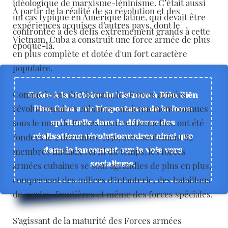
idéologique de marxisme-léninisme. C’était aussi
À partir de la réalité de sa révolution et des
un cas typique en Amérique latine, qui devait être
expériences acquises d’autres pays, dont le
confrontée à des défis extrêmement grands à cette
Vietnam, Cuba a construit une force armée de plus
époque-là.
en plus complète et dotée d'un fort caractère
populaire.
Comme le cas du Vietnam, les Forces armées
Grâce à la victoire du Vietnam à Diên Biên
révolutionnaires cubaines, anciennement connues
Phu, Cuba a vu l’importance de la force
sous le nom de Forces insurrectionnelles, ont été
spirituelle dans la défense des
réalisations révolutionnaires ainsi que
fondées le 2 décembre 1956, avec seulement 82
dans le lancement sur la voie vers
membres initiaux. Au fil du temps, les forces
socialisme.
armées cubaines se sont agrandies de plus en plus,
comprenant des milices d'infanterie, des bataillons
de gardes-frontières et même des forces spéciales.
S’agissant de la maturité des Forces armées