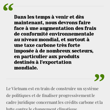
Dans
les
temps
à
venir
et
dès
maintenant,
nous
devrons
faire
face
à
une
augmentation
des
frais
de
conformité
environnementale
au
niveau
mondial,
et
surtout
à
une
taxe
carbone
très
forte
imposée
à
de
nombreux
secteurs,
en
particulier
aux
produits
destinés
à
l'exportation
mondiale.
Le Vietnam est en train de construire un système
de politiques et de finaliser progressivement le
cadre juridique concernant les crédits carbone et la
lutte contre le changement climatique.