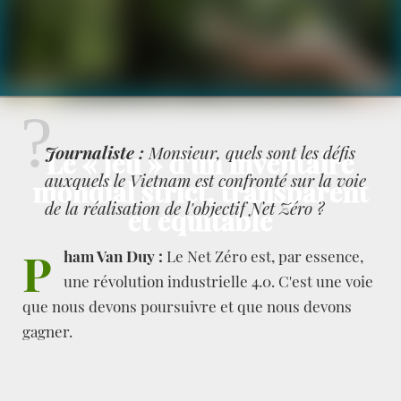
Journaliste :
Monsieur, quels sont les défis
Le « jeu » d'un inventaire
auxquels le Vietnam est confronté sur la voie
mondial strict, transparent
de la réalisation de l'objectif Net Zéro ?
et équitable
P
ham Van Duy :
Le Net Zéro est, par essence,
une révolution industrielle 4.0. C'est une voie
que nous devons poursuivre et que nous devons
gagner.