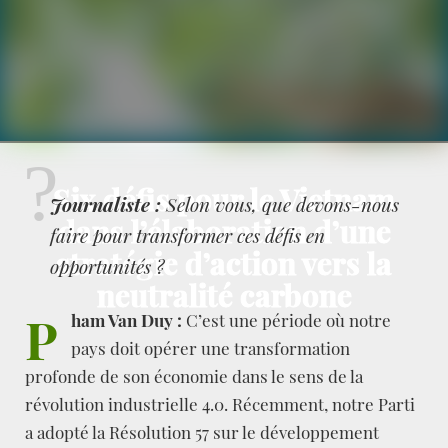
Six défis pour le Vietnam
Journaliste :
Selon vous, que devons-nous
dans l’élaboration d’une
faire pour transformer ces défis en
stratégie d’action vers la
opportunités ?
neutralité carbone
P
ham Van Duy :
C’est une période où notre
pays doit opérer une transformation
profonde de son économie dans le sens de la
révolution industrielle 4.0. Récemment, notre Parti
a adopté la Résolution 57 sur le développement