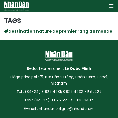
TAGS
#destination nature de premier rang au monde
PAGE D'ACCUEIL
POLITIQUE
ÉCONOMIE
Rédacteur en chef :
Lê Quôc Minh
SOCIÉTÉ
Siège principal : 71, rue Hàng Trông, Hoàn Kiêm, Hanoï,
Vietnam
CULTURE
Tél : (84-24) 3 825 4231/3 825 4232 - Ext: 227
TOURISME
Fax : (84-24) 3 825 5593/3 828 9432
E-mail :
nhandanenligne@nhandan.vn
ENVIRONNEMENT