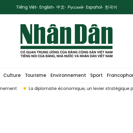
Tiếng Việt
English
中文
Русский
Español
한국어
Culture
Tourisme
Environnement
Sport
Francopho
agnement
La diplomatie économique, un levier stratégique p