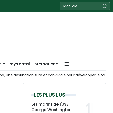
nie
Pays natal
International
conviviale pour développer le tourisme communautaire
La 
LES PLUS LUS
Les marins de l'USS
George Washington