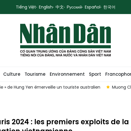
Tiếng Việt
English
中文
Русский
Español
한국어
Culture
Tourisme
Environnement
Sport
Francopho
n touriste australien
Muong Cha, une destination sûre et 
ris 2024 : les premiers exploits de la