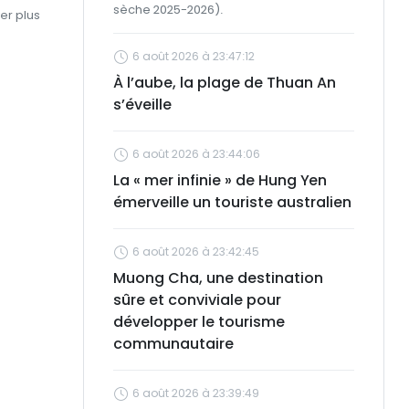
sèche 2025-2026).
er plus
6 août 2026 à 23:47:12
À l’aube, la plage de Thuan An
s’éveille
6 août 2026 à 23:44:06
La « mer infinie » de Hung Yen
émerveille un touriste australien
6 août 2026 à 23:42:45
Muong Cha, une destination
sûre et conviviale pour
développer le tourisme
communautaire
6 août 2026 à 23:39:49