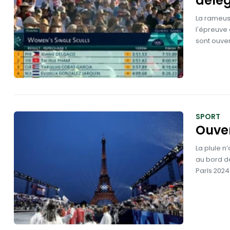
délé
La rameuse
l'épreuve 
sont ouvert
SPORT
Ouver
La pluie 
au bord d
Paris 2024