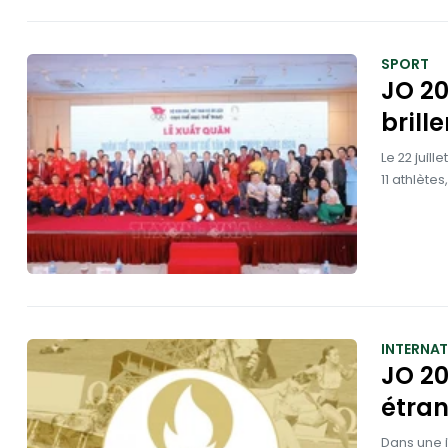
SPORT
JO 20
brille
Le 22 juil
11 athlète
INTERNA
JO 20
étran
Dans une i