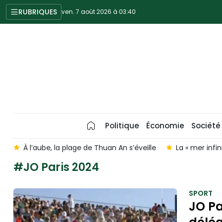
RUBRIQUES
ven. 7 août 2026 à 03:40
Politique
Économie
Société
Thuan An s’éveille
La « mer infinie » de Hung Yen émerveille u
#JO Paris 2024
SPORT
JO Pa