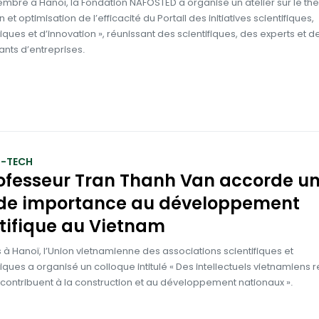
mbre à Hanoï, la Fondation NAFOSTED a organisé un atelier sur le th
 et optimisation de l’efficacité du Portail des initiatives scientifiques,
ques et d’innovation », réunissant des scientifiques, des experts et d
nts d’entreprises.
S-TECH
ofesseur Tran Thanh Van accorde u
de importance au développement
tifique au Vietnam
 à Hanoï, l’Union vietnamienne des associations scientifiques et
ques a organisé un colloque intitulé « Des intellectuels vietnamiens r
 contribuent à la construction et au développement nationaux ».