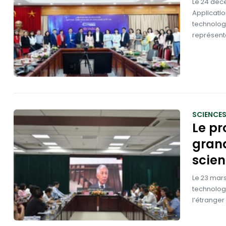
Le 24 déce
Application
technologi
représenta
SCIENCE
Le pr
gran
scien
Le 23 mars
technologi
l’étranger