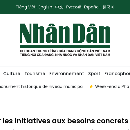
Tiếng Việt
English
中文
Русский
Español
한국어
Culture
Tourisme
Environnement
Sport
Francopho
 monument historique de niveau municipal
Week-end à Pha 
r les initiatives aux besoins concrets