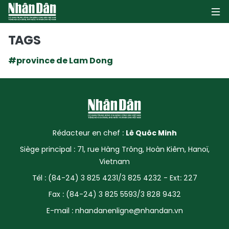
TAGS
#province de Lam Dong
PAGE D'ACCUEIL
POLITIQUE
ÉCONOMIE
Rédacteur en chef :
Lê Quôc Minh
SOCIÉTÉ
Siège principal : 71, rue Hàng Trông, Hoàn Kiêm, Hanoï,
Vietnam
CULTURE
Tél : (84-24) 3 825 4231/3 825 4232 - Ext: 227
TOURISME
Fax : (84-24) 3 825 5593/3 828 9432
E-mail :
nhandanenligne@nhandan.vn
ENVIRONNEMENT