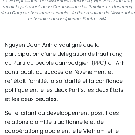
Le vice-président de l'Assemblée nationale, Nguyen Doan Anh,
reçoit le président de la Commission des Relationx extérieures,
TIẾNG VIỆT
de la Coopération internationale, de l'Information de l'Assemblée
nationale cambodgienne. Photo : VNA.
ENGLISH
中文
Nguyen Doan Anh a souligné que la
РУССКИЙ
participation d’une délégation de haut rang
du Parti du peuple cambodgien (PPC) à l’AFF
ESPAÑOL
contribuait au succès de l’événement et
reflétait l’amitié, la solidarité et la confiance
politique entre les deux Partis, les deux États
et les deux peuples.
Se félicitant du développement positif des
relations d’amitié traditionnelle et de
coopération globale entre le Vietnam et le