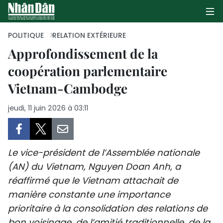
POLITIQUE
RELATION EXTÉRIEURE
Approfondissement de la
coopération parlementaire
PAGE D'ACCUEIL
Vietnam-Cambodge
POLITIQUE
jeudi, 11 juin 2026 à 03:11
ÉCONOMIE
SOCIÉTÉ
Le vice-président de l’Assemblée nationale
CULTURE
(AN) du Vietnam, Nguyen Doan Anh, a
réaffirmé que le Vietnam attachait de
TOURISME
manière constante une importance
prioritaire à la consolidation des relations de
ENVIRONNEMENT
bon voisinage, de l’amitié traditionnelle, de la