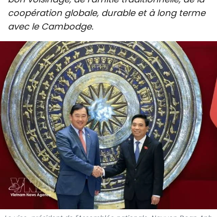
SPORT
coopération globale, durable et à long terme
avec le Cambodge.
FRANCOPHONIE
PAYS NATAL
INTERNATIONAL
MÉGASTORIE
INFOGRAPHIE
PHOTO
VIDÉO
À PROPOS DU "PEUPLE"