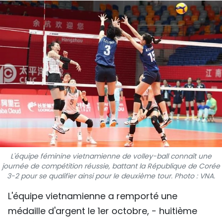
SPORT
FRANCOPHONIE
PAYS NATAL
INTERNATIONAL
MÉGASTORIE
INFOGRAPHIE
PHOTO
L'équipe féminine vietnamienne de volley-ball connaît une
journée de compétition réussie, battant la République de Corée
3-2 pour se qualifier ainsi pour le deuxième tour. Photo : VNA.
VIDÉO
L'équipe vietnamienne a remporté une
médaille d'argent le 1er octobre, - huitième
À PROPOS DU "PEUPLE"