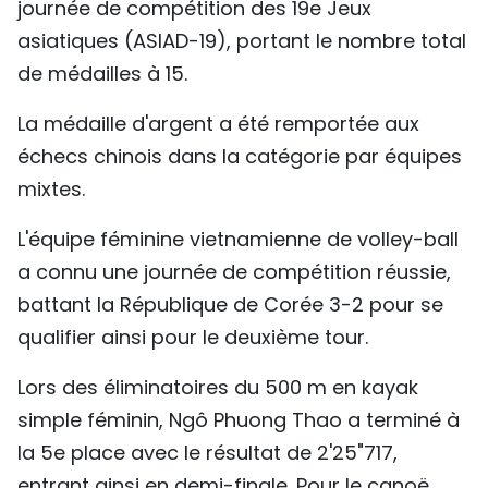
journée de compétition des 19e Jeux
TIẾNG VIỆT
asiatiques (ASIAD-19), portant le nombre total
de médailles à 15.
ENGLISH
La médaille d'argent a été remportée aux
中文
échecs chinois dans la catégorie par équipes
РУССКИЙ
mixtes.
ESPAÑOL
L'équipe féminine vietnamienne de volley-ball
a connu une journée de compétition réussie,
battant la République de Corée 3-2 pour se
qualifier ainsi pour le deuxième tour.
Lors des éliminatoires du 500 m en kayak
simple féminin, Ngô Phuong Thao a terminé à
la 5e place avec le résultat de 2'25"717,
entrant ainsi en demi-finale. Pour le canoë