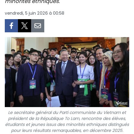
minorités ethniques.
SPORT
vendredi, 5 juin 2026 à 00:58
FRANCOPHONIE
PAYS NATAL
INTERNATIONAL
MÉGASTORIE
INFOGRAPHIE
PHOTO
VIDÉO
Le secrétaire général du Parti communiste du Vietnam et
président de la République To Lam, rencontre des élèves,
étudiants et jeunes issus des minorités ethniques distingués
À PROPOS DU "PEUPLE"
pour leurs résultats remarquables, en décembre 2025.