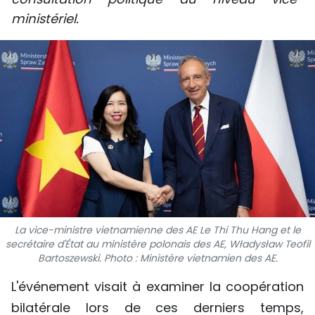
SPORT
ministériel.
FRANCOPHONIE
PAYS NATAL
INTERNATIONAL
MÉGASTORIE
INFOGRAPHIE
PHOTO
La vice-ministre vietnamienne des AE Le Thi Thu Hang et le
secrétaire d'État au ministère polonais des AE, Władysław Teofil
VIDÉO
Bartoszewski. Photo : Ministère vietnamien des AE.
L'événement visait à examiner la coopération
À PROPOS DU "PEUPLE"
bilatérale lors de ces derniers temps,