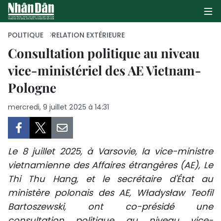
POLITIQUE
RELATION EXTÉRIEURE
Consultation politique au niveau
vice-ministériel des AE Vietnam-
PAGE D'ACCUEIL
Pologne
POLITIQUE
mercredi, 9 juillet 2025 à 14:31
ÉCONOMIE
SOCIÉTÉ
Le 8 juillet 2025, à Varsovie, la vice-ministre
CULTURE
vietnamienne des Affaires étrangères (AE), Le
Thi Thu Hang, et le secrétaire d'État au
TOURISME
ministère polonais des AE, Władysław Teofil
Bartoszewski, ont co-présidé une
ENVIRONNEMENT
consultation politique au niveau vice-