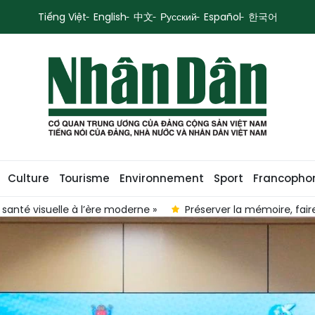
Tiếng Việt
English
中文
Русский
Español
한국어
Culture
Tourisme
Environnement
Sport
Francopho
 santé visuelle à l’ère moderne »
Préserver la mémoire, faire