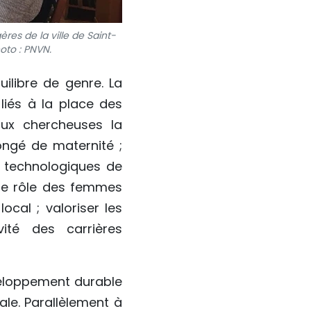
es de la ville de Saint-
oto : PNVN.
ilibre de genre. La
 liés à la place des
aux chercheuses la
congé de maternité ;
t technologiques de
r le rôle des femmes
cal ; valoriser les
vité des carrières
veloppement durable
ale. Parallèlement à