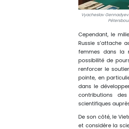
Vyacheslav Gennadyevich
Pétersbour
Cependant, le mili
Russie s’attache ac
femmes dans la re
possibilité de pour
renforcer le souti
pointe, en particul
dans le développem
contributions des
scientifiques auprè
De son côté, le Vi
et considère la sci