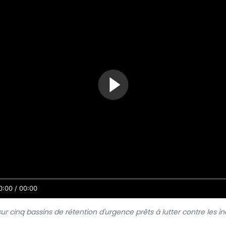
0:00 / 00:00
sur cinq bassins de rétention d'urgence prêts à lutter contre les i