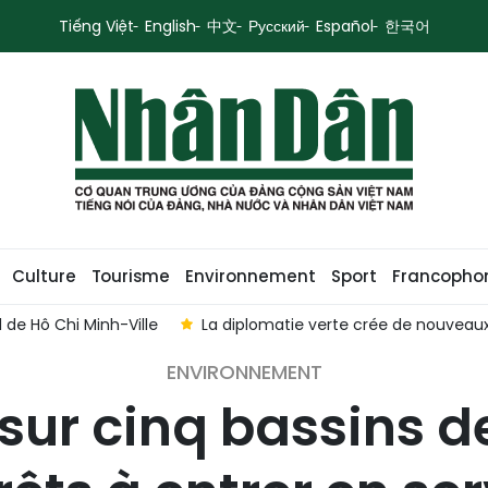
Tiếng Việt
English
中文
Русский
Español
한국어
Culture
Tourisme
Environnement
Sport
Francopho
loppement
Émerveillement devant le « poumon vert » borda
ENVIRONNEMENT
sur cinq bassins d