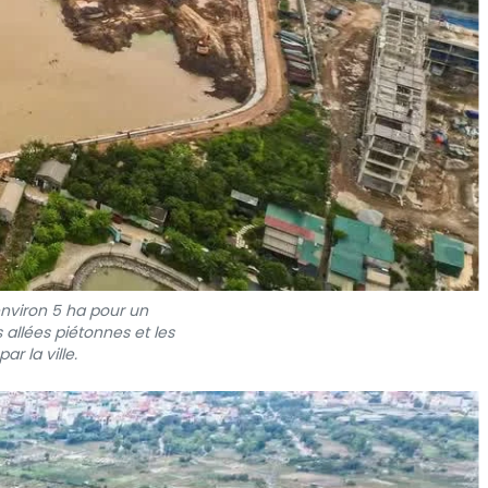
nviron 5 ha pour un
 allées piétonnes et les
r la ville.