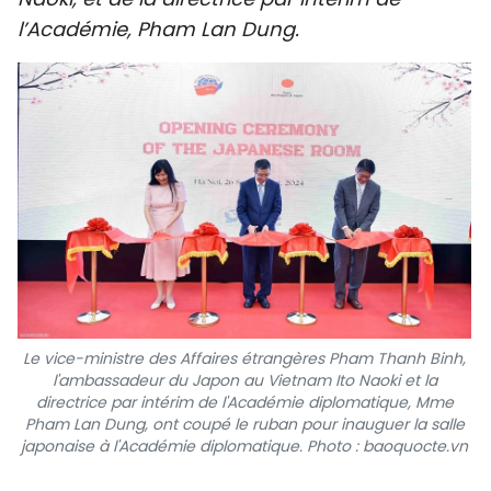
SPORT
l’Académie, Pham Lan Dung.
FRANCOPHONIE
PAYS NATAL
INTERNATIONAL
MÉGASTORIE
INFOGRAPHIE
PHOTO
Le vice-ministre des Affaires étrangères Pham Thanh Binh,
l'ambassadeur du Japon au Vietnam Ito Naoki et la
VIDÉO
directrice par intérim de l'Académie diplomatique, Mme
Pham Lan Dung, ont coupé le ruban pour inauguer la salle
japonaise à l'Académie diplomatique.
Photo : baoquocte.vn
À PROPOS DU "PEUPLE"