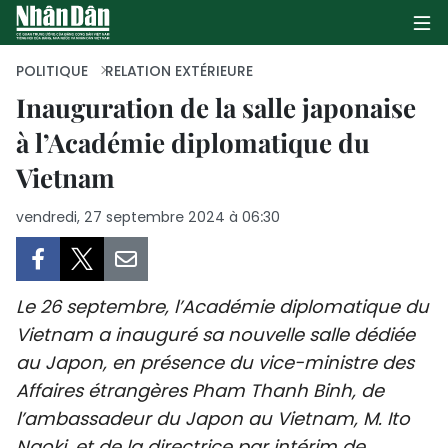
POLITIQUE
RELATION EXTÉRIEURE
Inauguration de la salle japonaise
à l’Académie diplomatique du
PAGE D'ACCUEIL
Vietnam
POLITIQUE
vendredi, 27 septembre 2024 à 06:30
ÉCONOMIE
SOCIÉTÉ
Le 26 septembre, l’Académie diplomatique du
CULTURE
Vietnam a inauguré sa nouvelle salle dédiée
au Japon, en présence du vice-ministre des
TOURISME
Affaires étrangères Pham Thanh Binh, de
l’ambassadeur du Japon au Vietnam, M. Ito
ENVIRONNEMENT
Naoki, et de la directrice par intérim de