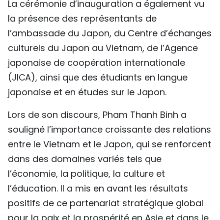
La cérémonie d’inauguration a également vu
TIẾNG VIỆT
la présence des représentants de
l’ambassade du Japon, du Centre d’échanges
ENGLISH
culturels du Japon au Vietnam, de l’Agence
中文
japonaise de coopération internationale
(JICA), ainsi que des étudiants en langue
РУССКИЙ
japonaise et en études sur le Japon.
ESPAÑOL
Lors de son discours, Pham Thanh Binh a
souligné l’importance croissante des relations
entre le Vietnam et le Japon, qui se renforcent
dans des domaines variés tels que
l’économie, la politique, la culture et
l’éducation. Il a mis en avant les résultats
positifs de ce partenariat stratégique global
pour la paix et la prospérité en Asie et dans le