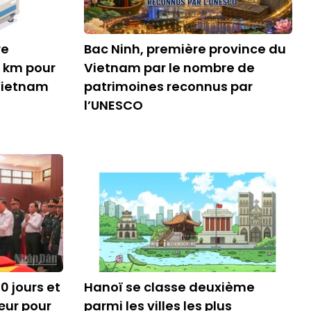
re
Bac Ninh, première province du
0 km pour
Vietnam par le nombre de
 Vietnam
patrimoines reconnus par
l’UNESCO
 jours et
Hanoï se classe deuxième
cœur pour
parmi les villes les plus