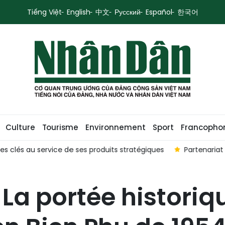
Tiếng Việt
English
中文
Русский
Español
한국어
Culture
Tourisme
Environnement
Sport
Francopho
 au service de ses produits stratégiques
Partenariat strat
La portée historiq