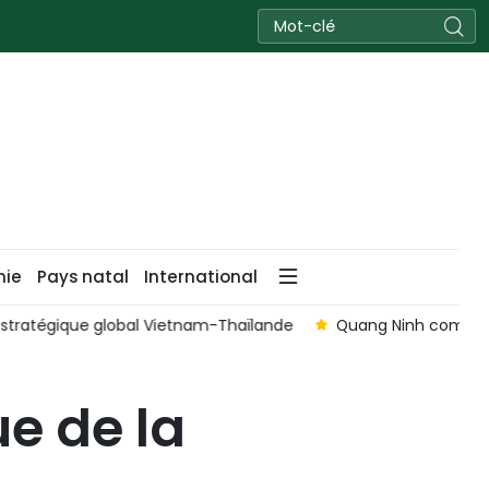
nie
Pays natal
International
égique global Vietnam-Thaïlande
Quang Ninh compte 190 vil
ue de la