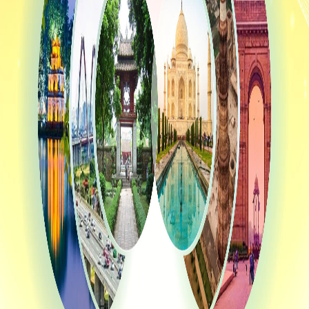
TIẾNG VIỆT
ENGLISH
中文
РУССКИЙ
ESPAÑOL