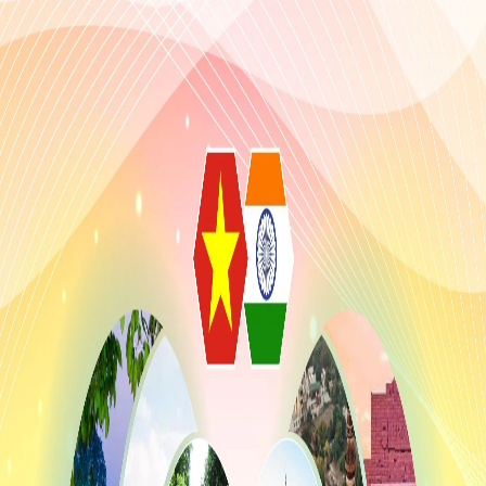
SPORT
FRANCOPHONIE
PAYS NATAL
INTERNATIONAL
MÉGASTORIE
INFOGRAPHIE
PHOTO
VIDÉO
À PROPOS DU "PEUPLE"