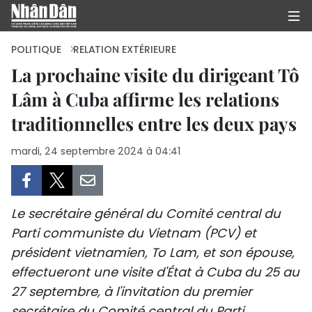
POLITIQUE
RELATION EXTÉRIEURE
La prochaine visite du dirigeant Tô
Lâm à Cuba affirme les relations
PAGE D'ACCUEIL
traditionnelles entre les deux pays
POLITIQUE
mardi, 24 septembre 2024 à 04:41
ÉCONOMIE
SOCIÉTÉ
Le secrétaire général du Comité central du
CULTURE
Parti communiste du Vietnam (PCV) et
président vietnamien, To Lam, et son épouse,
TOURISME
effectueront une visite d'État à Cuba du 25 au
27 septembre, à l'invitation du premier
ENVIRONNEMENT
secrétaire du Comité central du Parti