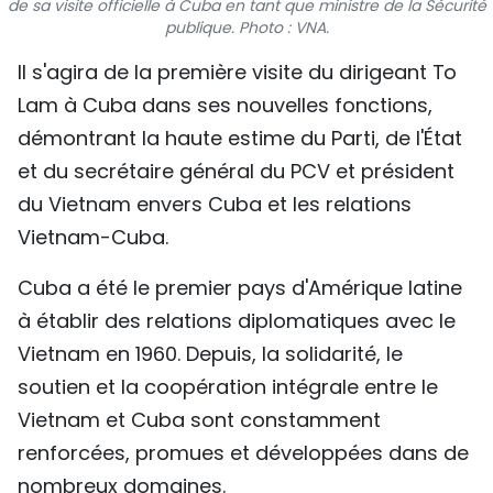
de sa visite officielle à Cuba en tant que ministre de la Sécurité
TIẾNG VIỆT
publique. Photo : VNA.
Il s'agira de la première visite du dirigeant To
ENGLISH
Lam à Cuba dans ses nouvelles fonctions,
中文
démontrant la haute estime du Parti, de l'État
et du secrétaire général du PCV et président
РУССКИЙ
du Vietnam envers Cuba et les relations
Vietnam-Cuba.
ESPAÑOL
Cuba a été le premier pays d'Amérique latine
à établir des relations diplomatiques avec le
Vietnam en 1960. Depuis, la solidarité, le
soutien et la coopération intégrale entre le
Vietnam et Cuba sont constamment
renforcées, promues et développées dans de
nombreux domaines.