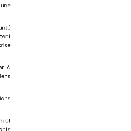
à une
rité
tent
rise
er à
iens
ions
am et
ants