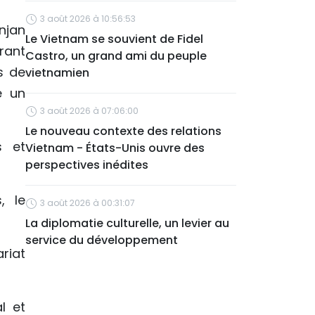
3 août 2026 à 10:56:53
anjan
Le Vietnam se souvient de Fidel
rant
Castro, un grand ami du peuple
s de
vietnamien
e un
3 août 2026 à 07:06:00
Le nouveau contexte des relations
s et
Vietnam - États-Unis ouvre des
perspectives inédites
, le
3 août 2026 à 00:31:07
La diplomatie culturelle, un levier au
service du développement
riat
l et