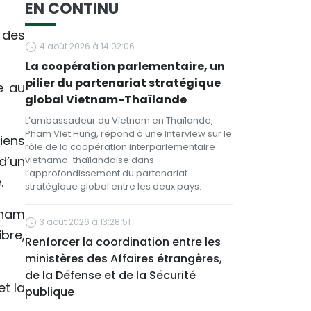
EN CONTINU
 des
4 août 2026 à 14:02:06
La coopération parlementaire, un
pilier du partenariat stratégique
e au
global Vietnam-Thaïlande
L’ambassadeur du Vietnam en Thaïlande,
Pham Viet Hung, répond à une interview sur le
iens
rôle de la coopération interparlementaire
d’un
vietnamo-thaïlandaise dans
l’approfondissement du partenariat
.
stratégique global entre les deux pays.
etnam
3 août 2026 à 13:28:51
bre,
Renforcer la coordination entre les
ministères des Affaires étrangères,
de la Défense et de la Sécurité
et la
publique