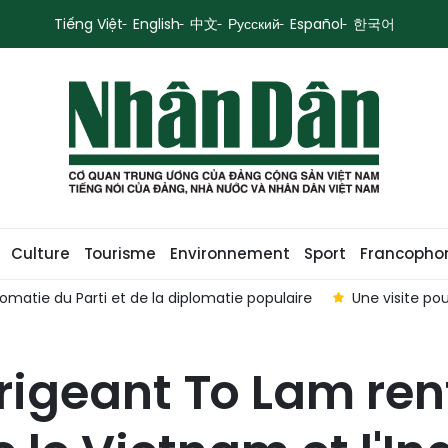
Tiếng Việt
English
中文
Русский
Español
한국어
Culture
Tourisme
Environnement
Sport
Francopho
lomatie du Parti et de la diplomatie populaire
Une visite po
irigeant To Lam ren