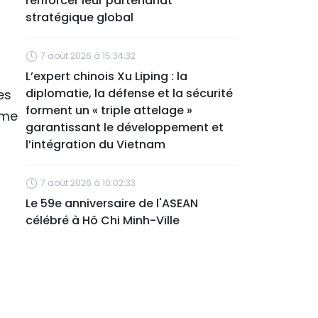
renforcer leur partenariat
stratégique global
7 août 2026 à 15:34:32
L’expert chinois Xu Liping : la
diplomatie, la défense et la sécurité
es
forment un « triple attelage »
sme
garantissant le développement et
l’intégration du Vietnam
7 août 2026 à 10:02:33
Le 59e anniversaire de l'ASEAN
célébré à Hô Chi Minh-Ville