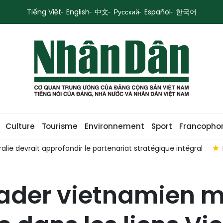
Tiếng Việt
English
中文
Русский
Español
한국어
Culture
Tourisme
Environnement
Sport
Francopho
alie devrait approfondir le partenariat stratégique intégral
leader vietnamien 