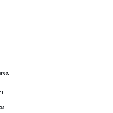
res,
nt
nds