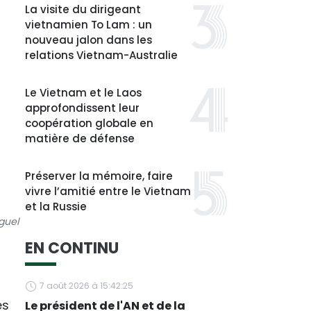
La visite du dirigeant
vietnamien To Lam : un
nouveau jalon dans les
relations Vietnam-Australie
Le Vietnam et le Laos
approfondissent leur
coopération globale en
matière de défense
Préserver la mémoire, faire
vivre l’amitié entre le Vietnam
et la Russie
guel
EN CONTINU
7 août 2026 à 15:42:25
es
Le président de l'AN et de la