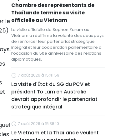
Chambre des représentants de
Thaïlande termine sa visite
officielle au Vietnam
r le
025)
La visite officielle de Sophon Zaram au
Vietnam a réaffirmé la volonté des deux pays
de renforcer leur partenariat stratégique
intégral et leur coopération parlementaire à
pays.
l’occasion du 50e anniversaire des relations
diplomatiques.
es
7 août 2026 à 15:41:59
s
La visite d'État du SG du PCV et
et
président To Lam en Australie
devrait approfondir le partenariat
stratégique intégral
guel
7 août 2026 à 15:38:10
Le Vietnam et la Thaïlande veulent
ales