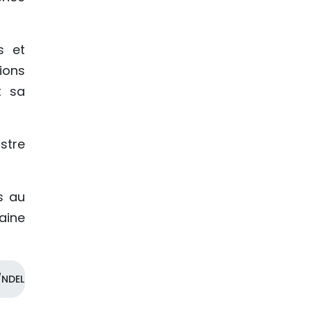
s et
ions
t sa
stre
s au
aine
NDEL