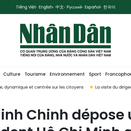
Tiếng Việt
English
中文
Русский
Español
한국어
Culture
Tourisme
Environnement
Sport
Francopho
e, dynamique et centrée sur les citoyens
La visite du diri
inh Chinh dépose 