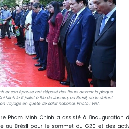
nh et son épouse ont déposé des fleurs devant la plaque
inh le 5 juillet à Rio de Janeiro, au Brésil, où le défunt
son voyage en quête de salut national. Photo : VNA.
re Pham Minh Chinh a assisté à l'inauguration d
 au Brésil pour le sommet du G20 et des activ