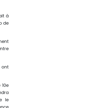
ait à
o de
ment
ntre
 ont
 10e
ndra
e le
ence