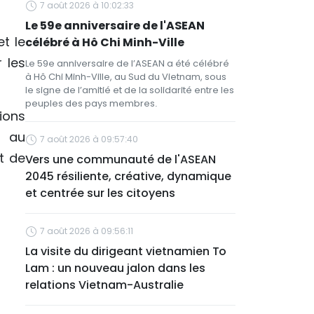
7 août 2026 à 10:02:33
Le 59e anniversaire de l'ASEAN
t le
célébré à Hô Chi Minh-Ville
 les
Le 59e anniversaire de l’ASEAN a été célébré
à Hô Chi Minh-Ville, au Sud du Vietnam, sous
le signe de l’amitié et de la solidarité entre les
peuples des pays membres.
ions
n au
7 août 2026 à 09:57:40
t de
Vers une communauté de l'ASEAN
2045 résiliente, créative, dynamique
et centrée sur les citoyens
7 août 2026 à 09:56:11
La visite du dirigeant vietnamien To
Lam : un nouveau jalon dans les
relations Vietnam-Australie