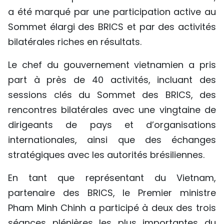
a été marqué par une participation active au
TIẾNG VIỆT
Sommet élargi des BRICS et par des activités
ENGLISH
bilatérales riches en résultats.
中文
Le chef du gouvernement vietnamien a pris
part à près de 40 activités, incluant des
РУССКИЙ
sessions clés du Sommet des BRICS, des
ESPAÑOL
rencontres bilatérales avec une vingtaine de
dirigeants de pays et d’organisations
internationales, ainsi que des échanges
stratégiques avec les autorités brésiliennes.
En tant que représentant du Vietnam,
partenaire des BRICS, le Premier ministre
Pham Minh Chinh a participé à deux des trois
séances plénières les plus importantes du