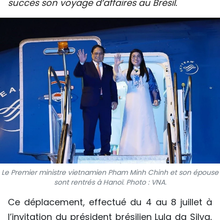
succès son voyage d’affaires au Brésil.
SPORT
FRANCOPHONIE
PAYS NATAL
INTERNATIONAL
MÉGASTORIE
INFOGRAPHIE
PHOTO
Le Premier ministre vietnamien Pham Minh Chinh et son épouse
VIDÉO
sont rentrés à Hanoï. Photo : VNA.
Ce déplacement, effectué du 4 au 8 juillet à
À PROPOS DU "PEUPLE"
l’invitation du président brésilien Lula da Silva,