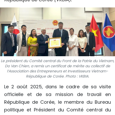
SPORT
FRANCOPHONIE
PAYS NATAL
INTERNATIONAL
MÉGASTORIE
Le président du Comité central du Front de la Patrie du Vietnam,
Do Van Chien, a remis un certificat de mérite au collectif de
INFOGRAPHIE
l’Association des Entrepreneurs et Investisseurs Vietnam-
République de Corée. Photo : VKBIA.
PHOTO
Le 2 août 2025, dans le cadre de sa visite
VIDÉO
officielle et de sa mission de travail en
République de Corée, le membre du Bureau
À PROPOS DU "PEUPLE"
politique et Président du Comité central du