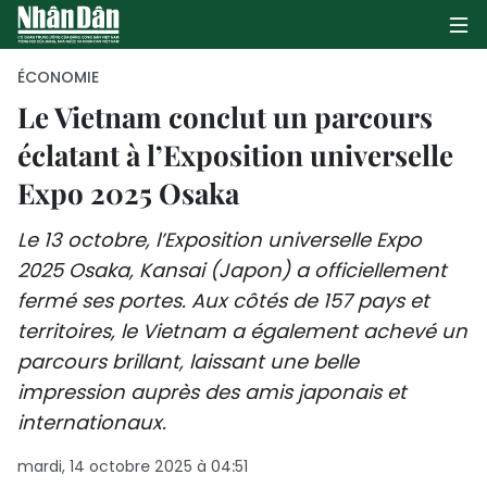
ÉCONOMIE
Le Vietnam conclut un parcours
éclatant à l’Exposition universelle
PAGE D'ACCUEIL
Expo 2025 Osaka
POLITIQUE
Le 13 octobre, l’Exposition universelle Expo
ÉCONOMIE
2025 Osaka, Kansai (Japon) a officiellement
fermé ses portes. Aux côtés de 157 pays et
SOCIÉTÉ
territoires, le Vietnam a également achevé un
CULTURE
parcours brillant, laissant une belle
impression auprès des amis japonais et
TOURISME
internationaux.
ENVIRONNEMENT
mardi, 14 octobre 2025 à 04:51