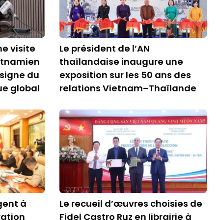
e visite
Le président de l’AN
ietnamien
thaïlandaise inaugure une
 signe du
exposition sur les 50 ans des
ue global
relations Vietnam–Thaïlande
gent à
Le recueil d’œuvres choisies de
ration
Fidel Castro Ruz en librairie à