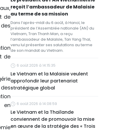
reçoit l’ambassadeur de Malaisie
aux,
au terme de sa mission
t de
Dans l’après-midi du 6 août, à Hanoï, le
 des
président de l’Assemblée nationale (AN) du
Vietnam, Tran Thanh Man, a reçu
l’ambassadeur de Malaisie, Tan Yang Thai,
venu lui présenter ses salutations au terme
ation
de son mandat au Vietnam.
t de
6 août 2026 à 14:15:35
Le Vietnam et la Malaisie veulent
érie
approfondir leur partenariat
 des
stratégique global
ation
6 août 2026 à 14:08:59
s en
Le Vietnam et la Thaïlande
conviennent de promouvoir la mise
en œuvre de la stratégie des « Trois
émie