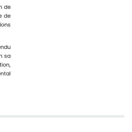
n de
e de
ions
endu
n sa
ion,
ntal