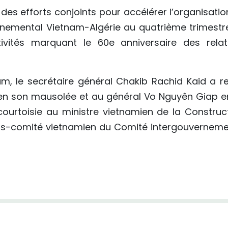
des efforts conjoints pour accélérer l’organisatio
rnemental Vietnam-Algérie au quatrième trimestr
ivités marquant le 60e anniversaire des relat
am, le secrétaire général Chakib Rachid Kaid a r
n son mausolée et au général Vo Nguyên Giap e
courtoisie au ministre vietnamien de la Construct
us-comité vietnamien du Comité intergouverneme