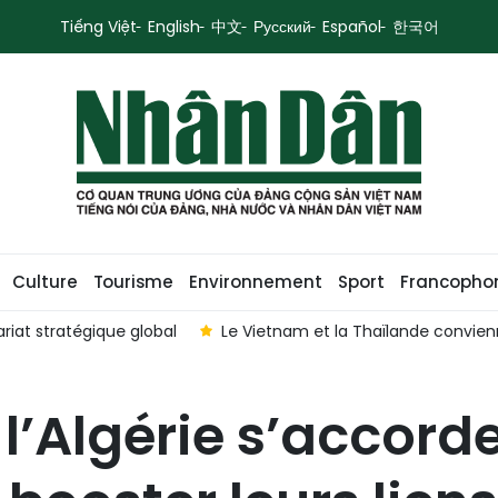
Tiếng Việt
English
中文
Русский
Español
한국어
Culture
Tourisme
Environnement
Sport
Francopho
riat stratégique global
Le Vietnam et la Thaïlande convien
l’Algérie s’accorde