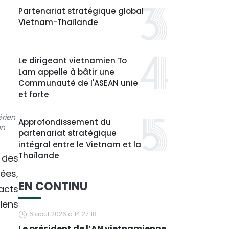
Partenariat stratégique global
Vietnam-Thaïlande
Le dirigeant vietnamien To
Lam appelle à bâtir une
Communauté de l'ASEAN unie
et forte
érien
Approfondissement du
on
partenariat stratégique
intégral entre le Vietnam et la
Thaïlande
 des
ées,
EN CONTINU
acts
liens
6 août 2026 à 14:27:18
Le président de l’AN vietnamienne