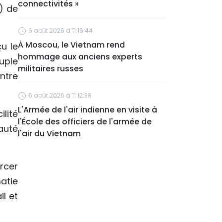
connectivités »
I) de
6 août 2026 à 11:16:44
À Moscou, le Vietnam rend
u le
hommage aux anciens experts
uple
militaires russes
entre
6 août 2026 à 11:12:38
L'Armée de l'air indienne en visite à
lité
l'École des officiers de l'armée de
auté
l'air du Vietnam
rcer
atie
l et