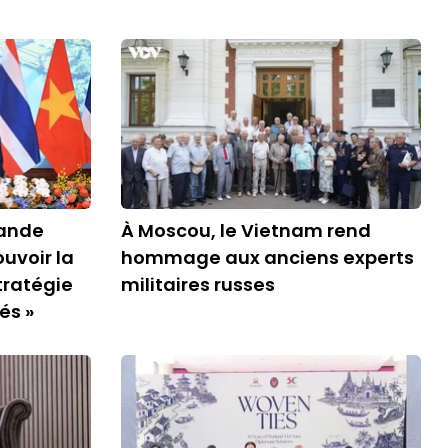
lande
À Moscou, le Vietnam rend
uvoir la
hommage aux anciens experts
tratégie
militaires russes
és »