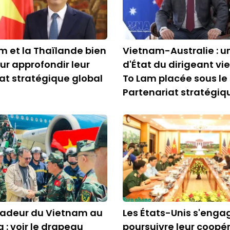
m et la Thaïlande bien
Vietnam-Australie : un
ur approfondir leur
d'État du dirigeant v
at stratégique global
To Lam placée sous le
Partenariat stratégiq
adeur du Vietnam au
Les États-Unis s'enga
 : voir le drapeau
poursuivre leur coopé