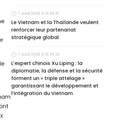
7 août 2026 à 15:38:10
ne
Le Vietnam et la Thaïlande veulent
renforcer leur partenariat
stratégique global
er
7 août 2026 à 15:34:32
le
L’expert chinois Xu Liping : la
diplomatie, la défense et la sécurité
forment un « triple attelage »
garantissant le développement et
l’intégration du Vietnam
tnam
ont
ux