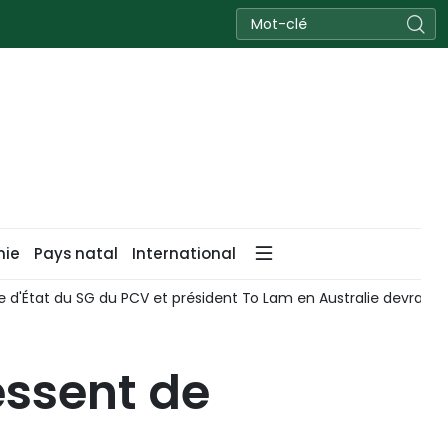
nie
Pays natal
International
te d'État du SG du PCV et président To Lam en Australie devrait a
essent de