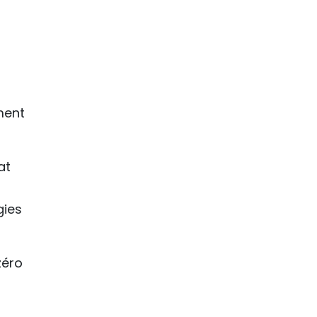
ment
at
gies
zéro