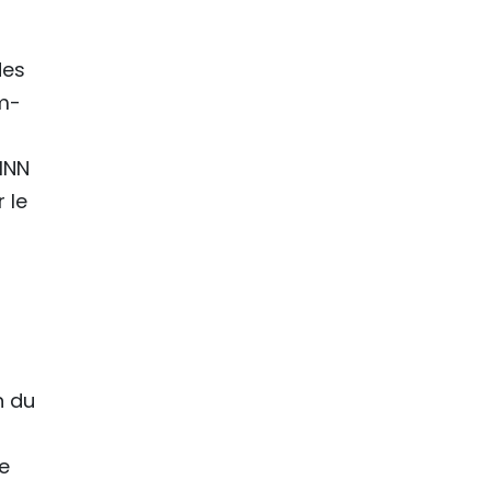
des
am-
INN
 le
n du
e