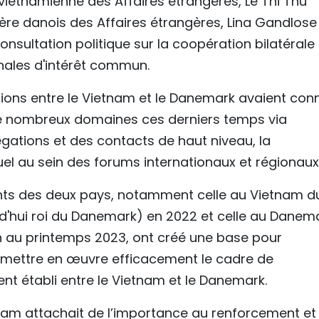
e vietnamienne des Affaires étrangères, Le Thi Thu
stère danois des Affaires étrangères, Lina Gandlose
sultation politique sur la coopération bilatérale 
onales d'intérêt commun.
tions entre le Vietnam et le Danemark avaient con
e nombreux domaines ces derniers temps via
ations et des contacts de haut niveau, la
uel au sein des forums internationaux et régionaux
eants des deux pays, notamment celle au Vietnam d
urd'hui roi du Danemark) en 2022 et celle au Danem
n au printemps 2023, ont créé une base pour
et mettre en œuvre efficacement le cadre de
nt établi entre le Vietnam et le Danemark.
tnam attachait de l’importance au renforcement et 