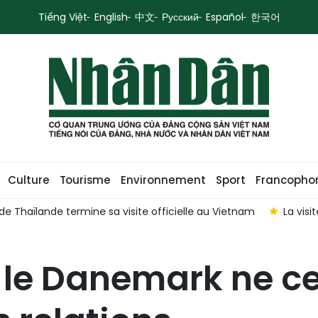
Tiếng Việt
English
中文
Русский
Español
한국어
Culture
Tourisme
Environnement
Sport
Francopho
de Thaïlande termine sa visite officielle au Vietnam
La visi
 le Danemark ne c