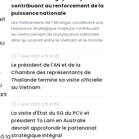
contribuant au renforcement de la
puissance nationale
et
Les Vietnamiens de l’étranger constituent une
ressource stratégique majeure contribuant
au renforcement de la puissance nationale,
ainsi qu'un pont entre le Vietnam et le monde.
nu
7 août 2026 à 15:42:25
Le président de l'AN et de la
.
Chambre des représentants de
Thaïlande termine sa visite officielle
u
au Vietnam
ark
7 août 2026 à 15:41:59
La visite d'État du SG du PCV et
président To Lam en Australie
devrait approfondir le partenariat
stratégique intégral
à la