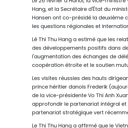
Le 26 février à Hanoi, la vice-ministr
Hang, et la Secrétaire d'État du mini
Hansen ont co-présidé la deuxième con
les questions régionales et internati
Lê Thi Thu Hang a estimé que les rela
des développements positifs dans d
l'augmentation des échanges de délég
coopération étroite et le soutien mut
Les visites réussies des hauts dirig
prince héritier danois Frederik (aujo
de la vice-présidente Vo Thi Anh Xua
approfondir le partenariat intégral 
partenariat stratégique vert récemme
Le Thi Thu Hang a affirmé que le Vie