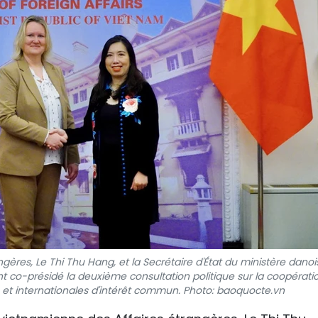
gères, Le Thi Thu Hang, et la Secrétaire d'État du ministère danoi
t co-présidé la deuxième consultation politique sur la coopérati
es et internationales d'intérêt commun. Photo: baoquocte.vn