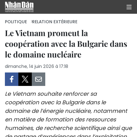
POLITIQUE
RELATION EXTÉRIEURE
Le Vietnam promeut la
coopération avec la Bulgarie dans
PAGE D'ACCUEIL
le domaine nucléaire
POLITIQUE
dimanche, 14 juin 2026 à 17:18
ÉCONOMIE
SOCIÉTÉ
Le Vietnam souhaite renforcer sa
CULTURE
coopération avec la Bulgarie dans le
domaine de l’énergie nucléaire, notamment
TOURISME
en matière de formation des ressources
humaines, de recherche scientifique ainsi que
ENVIRONNEMENT
de partage d’expériences dans l’exploitation