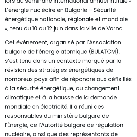
lors du séminaire international annuel intitulé «
TIẾNG VIỆT
L’énergie nucléaire en Bulgarie – Sécurité
énergétique nationale, régionale et mondiale
ENGLISH
», tenu du 10 au 12 juin dans la ville de Varna.
中文
Cet événement, organisé par l’Association
bulgare de l’énergie atomique (BULATOM),
РУССКИЙ
s’est tenu dans un contexte marqué par la
ESPAÑOL
révision des stratégies énergétiques de
nombreux pays afin de répondre aux défis liés
à la sécurité énergétique, au changement
climatique et à la hausse de la demande
mondiale en électricité. Il a réuni des
responsables du ministère bulgare de
l’Énergie, de l’Autorité bulgare de régulation
nucléaire, ainsi que des représentants de