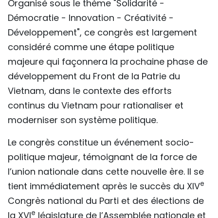
Organisé sous le thème "Solidarité -
TIẾNG VIỆT
Démocratie - Innovation - Créativité -
Développement", ce congrès est largement
ENGLISH
considéré comme une étape politique
中文
majeure qui façonnera la prochaine phase de
développement du Front de la Patrie du
РУССКИЙ
Vietnam, dans le contexte des efforts
continus du Vietnam pour rationaliser et
ESPAÑOL
moderniser son système politique.
Le congrès constitue un événement socio-
politique majeur, témoignant de la force de
l’union nationale dans cette nouvelle ère. Il se
e
tient immédiatement après le succès du XIV
Congrès national du Parti et des élections de
e
la XVI
législature de l’Assemblée nationale et