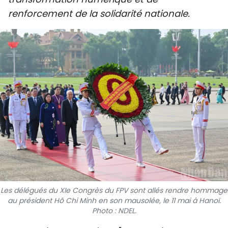
SPORT
renforcement de la solidarité nationale.
FRANCOPHONIE
PAYS NATAL
INTERNATIONAL
MÉGASTORIE
INFOGRAPHIE
PHOTO
VIDÉO
Les délégués du XIe Congrès du FPV sont allés rendre hommage
au président Hô Chi Minh en son mausolée, le 11 mai à Hanoï.
Photo : NDEL.
À PROPOS DU "PEUPLE"