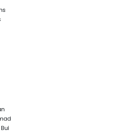
ons
s
an
amad
 Bui