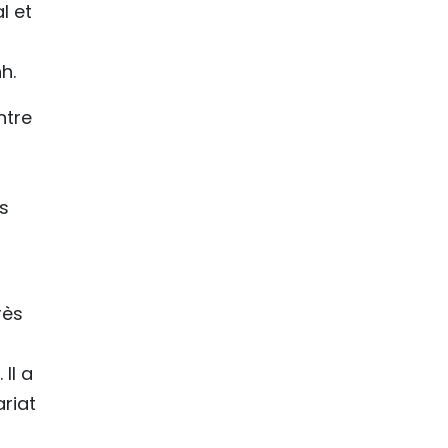
l et
h.
ntre
ys
rès
Il a
ariat