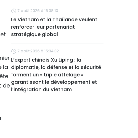
7 août 2026 à 15:38:10
Le Vietnam et la Thaïlande veulent
renforcer leur partenariat
 et
stratégique global
7 août 2026 à 15:34:32
mier
L’expert chinois Xu Liping : la
 la
diplomatie, la défense et la sécurité
forment un « triple attelage »
ête
garantissant le développement et
t de
l’intégration du Vietnam
e