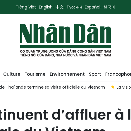
Tiếng Việt
English
中文
Русский
Español
한국어
Culture
Tourisme
Environnement
Sport
Francopho
 Lam en Australie devrait approfondir le partenariat stratégique 
inuent d’affluer à 