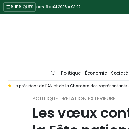
RUBRIQUES
sam. 8 août 2026 à 03:07
Politique
Économie
Société
elle au Vietnam
La visite d'État du SG du PCV et président To
POLITIQUE
RELATION EXTÉRIEURE
Les vœux cont