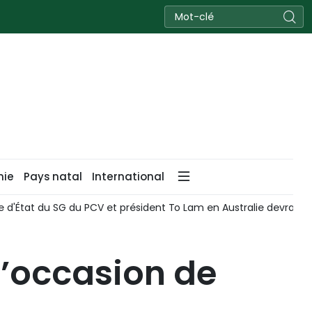
nie
Pays natal
International
intégral
Le Vietnam et la Thaïlande veulent renforcer leur p
l’occasion de