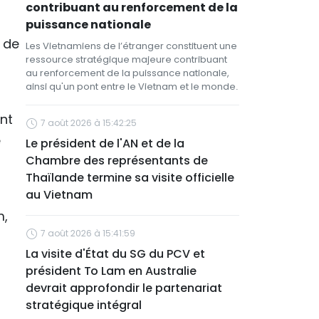
a
contribuant au renforcement de la
puissance nationale
5 de
Les Vietnamiens de l’étranger constituent une
ressource stratégique majeure contribuant
au renforcement de la puissance nationale,
ainsi qu'un pont entre le Vietnam et le monde.
nt
7 août 2026 à 15:42:25
e
Le président de l'AN et de la
Chambre des représentants de
Thaïlande termine sa visite officielle
au Vietnam
m,
7 août 2026 à 15:41:59
La visite d'État du SG du PCV et
président To Lam en Australie
devrait approfondir le partenariat
stratégique intégral