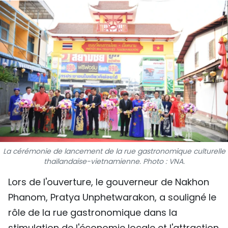
SPORT
FRANCOPHONIE
PAYS NATAL
INTERNATIONAL
MÉGASTORIE
INFOGRAPHIE
La cérémonie de lancement de la rue gastronomique culturelle
PHOTO
thaïlandaise-vietnamienne. Photo : VNA.
Lors de l'ouverture, le gouverneur de Nakhon
VIDÉO
Phanom, Pratya Unphetwarakon, a souligné le
rôle de la rue gastronomique dans la
À PROPOS DU "PEUPLE"
stimulation de l'économie locale et l'attraction