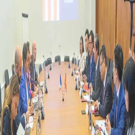
TIẾNG VIỆT
ENGLISH
中文
РУССКИЙ
ESPAÑOL