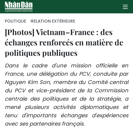
POLITIQUE
RELATION EXTÉRIEURE
[Photos] Vietnam–France : des
échanges renforcés en matière de
PAGE D'ACCUEIL
politiques publiques
POLITIQUE
Dans le cadre d'une mission officielle en
ÉCONOMIE
France, une délégation du PCV, conduite par
Nguyen Kim Son, membre du Comité central
SOCIÉTÉ
du PCV et vice-président de la Commission
CULTURE
centrale des politiques et de la stratégie, a
mené plusieurs activités diplomatiques et
TOURISME
tenu d'importants échanges d'expériences
avec ses partenaires français.
ENVIRONNEMENT