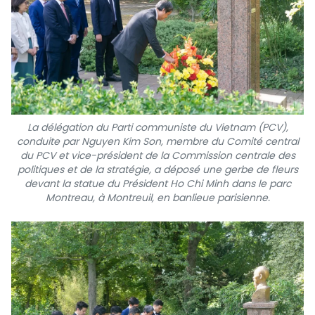
La délégation du Parti communiste du Vietnam (PCV),
conduite par Nguyen Kim Son, membre du Comité central
du PCV et vice-président de la Commission centrale des
politiques et de la stratégie, a déposé une gerbe de fleurs
devant la statue du Président Ho Chi Minh dans le parc
Montreau, à Montreuil, en banlieue parisienne.