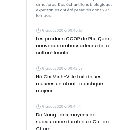
cimetières. Des échantillons biologiques
exploitables ont été prélevés dans 297
tombes.
8 août 2026 à 09:45:15
Les produits OCOP de Phu Quoc,
nouveaux ambassadeurs de la
culture locale
8 août 2026 à 09:42:03
Hô Chi Minh-Ville fait de ses
musées un atout touristique
majeur
8 août 2026 à 09:41:14
Da Nang : des moyens de
subsistance durables à Cu Lao
Cham