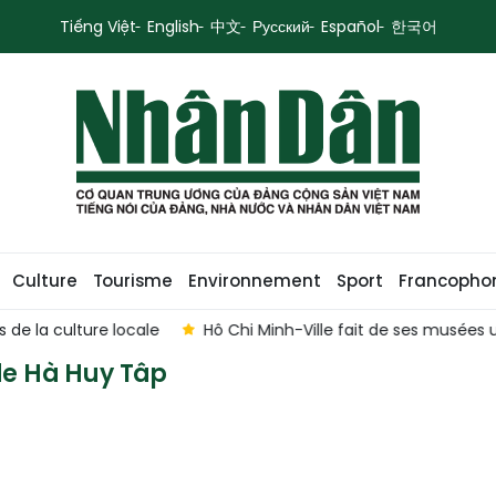
Tiếng Việt
English
中文
Русский
Español
한국어
Culture
Tourisme
Environnement
Sport
Francopho
de la culture locale
Hô Chi Minh-Ville fait de ses musées 
de Hà Huy Tâp