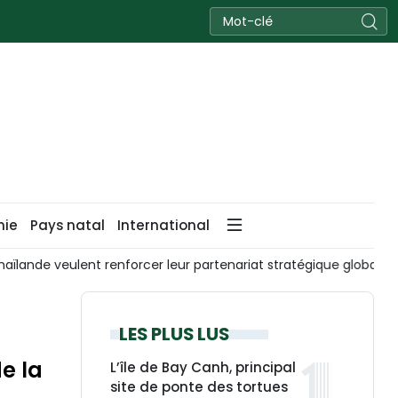
nie
Pays natal
International
L’expert chinois Xu Liping : la diplomatie, la défense et la 
LES PLUS LUS
e la
L’île de Bay Canh, principal
site de ponte des tortues