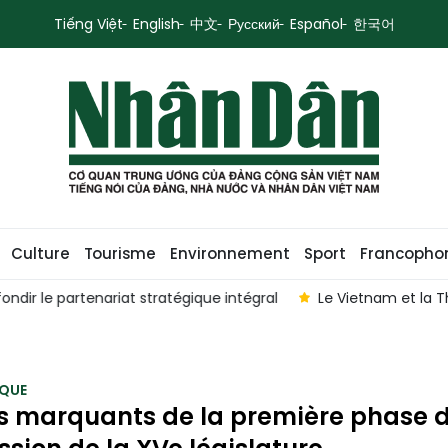
Tiếng Việt
English
中文
Русский
Español
한국어
Culture
Tourisme
Environnement
Sport
Francopho
 Thaïlande veulent renforcer leur partenariat stratégique global
QUE
s marquants de la première phase d