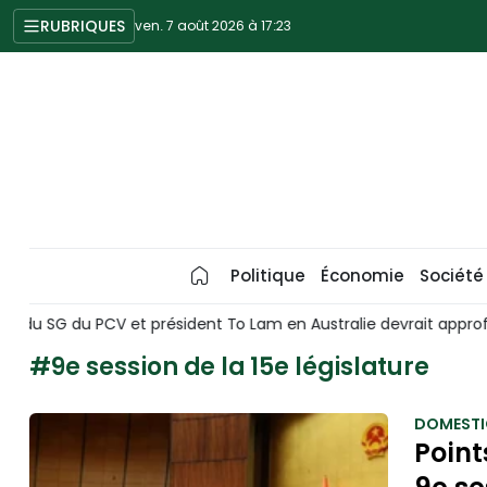
RUBRIQUES
ven. 7 août 2026 à 17:23
Politique
Économie
Société
ofondir le partenariat stratégique intégral
Le Vietnam et la
#9e session de la 15e législature
DOMESTI
Point