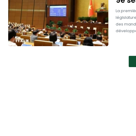
9e se
La premiè
législatur
des mandat
développe