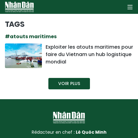
TAGS
#atouts maritimes
PAGE D'ACCUEIL
Exploiter les atouts maritimes pour
faire du Vietnam un hub logistique
POLITIQUE
mondial
ÉCONOMIE
VOIR PLUS
SOCIÉTÉ
CULTURE
TOURISME
ENVIRONNEMENT
Rédacteur en chef :
Lê Quôc Minh