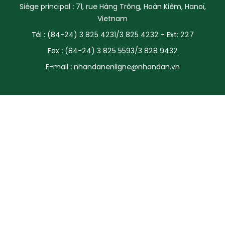
Siège principal : 71, rue Hàng Trông, Hoàn Kiêm, Hanoï,
SPORT
Vietnam
Tél : (84-24) 3 825 4231/3 825 4232 - Ext: 227
FRANCOPHONIE
Fax : (84-24) 3 825 5593/3 828 9432
PAYS NATAL
E-mail :
nhandanenligne@nhandan.vn
INTERNATIONAL
MÉGASTORIE
INFOGRAPHIE
PHOTO
VIDÉO
À PROPOS DU "PEUPLE"