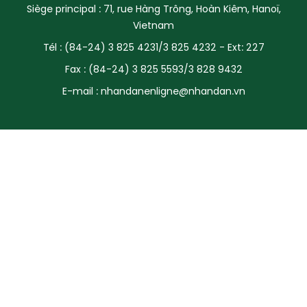
Siège principal : 71, rue Hàng Trông, Hoàn Kiêm, Hanoï,
SPORT
Vietnam
Tél : (84-24) 3 825 4231/3 825 4232 - Ext: 227
FRANCOPHONIE
Fax : (84-24) 3 825 5593/3 828 9432
PAYS NATAL
E-mail :
nhandanenligne@nhandan.vn
INTERNATIONAL
MÉGASTORIE
INFOGRAPHIE
PHOTO
VIDÉO
À PROPOS DU "PEUPLE"