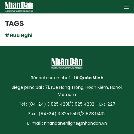
TAGS
#Huu Nghi
PAGE D'ACCUEIL
POLITIQUE
ÉCONOMIE
Rédacteur en chef :
Lê Quôc Minh
SOCIÉTÉ
Siège principal : 71, rue Hàng Trông, Hoàn Kiêm, Hanoï,
Vietnam
CULTURE
Tél : (84-24) 3 825 4231/3 825 4232 - Ext: 227
TOURISME
Fax : (84-24) 3 825 5593/3 828 9432
E-mail :
nhandanenligne@nhandan.vn
ENVIRONNEMENT