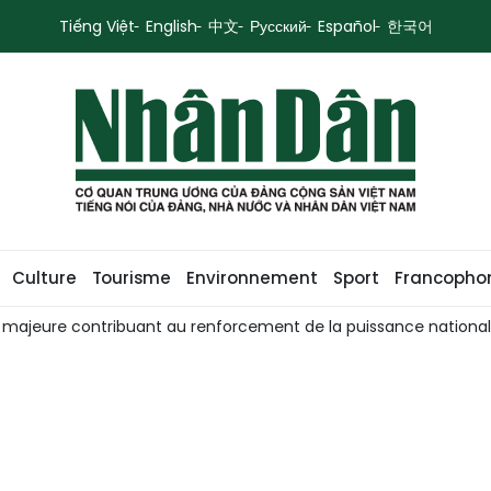
Tiếng Việt
English
中文
Русский
Español
한국어
Culture
Tourisme
Environnement
Sport
Francopho
e majeure contribuant au renforcement de la puissance nationa