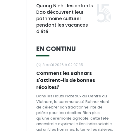
Quang Ninh : les enfants
Dao découvrent leur
patrimoine culturel
pendant les vacances
d'été
EN CONTINU
8 août 2026 à 02:07:35
Comment les Bahnars
s'attirent-ils de bonnes
récoltes?
Dans les Hauts Plateaux du Centre du
Vietnam, la communauté Bahnar vient
de célébrer son traditionnel rite de
prière pour les récoltes. Bien plus
qu'une cérémonie agricole, cette fête
ancestrale exprime le lien indissociable
qui unit les hommes, la terre, les rizières,