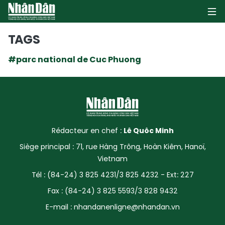
TAGS
#parc national de Cuc Phuong
PAGE D'ACCUEIL
POLITIQUE
ÉCONOMIE
Rédacteur en chef :
Lê Quôc Minh
SOCIÉTÉ
Siège principal : 71, rue Hàng Trông, Hoàn Kiêm, Hanoï,
Vietnam
CULTURE
Tél : (84-24) 3 825 4231/3 825 4232 - Ext: 227
TOURISME
Fax : (84-24) 3 825 5593/3 828 9432
E-mail :
nhandanenligne@nhandan.vn
ENVIRONNEMENT