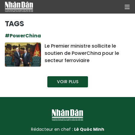
TAGS
#PowerChina
PAGE D'ACCUEIL
Le Premier ministre sollicite le
soutien de PowerChina pour le
POLITIQUE
secteur ferroviaire
ÉCONOMIE
VOIR PLUS
SOCIÉTÉ
CULTURE
TOURISME
ENVIRONNEMENT
Rédacteur en chef :
Lê Quôc Minh