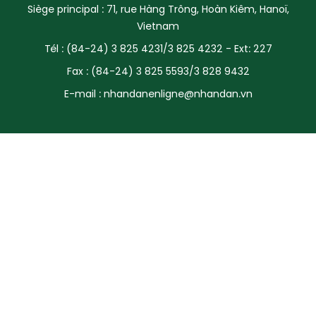
Siège principal : 71, rue Hàng Trông, Hoàn Kiêm, Hanoï,
SPORT
Vietnam
Tél : (84-24) 3 825 4231/3 825 4232 - Ext: 227
FRANCOPHONIE
Fax : (84-24) 3 825 5593/3 828 9432
PAYS NATAL
E-mail :
nhandanenligne@nhandan.vn
INTERNATIONAL
MÉGASTORIE
INFOGRAPHIE
PHOTO
VIDÉO
À PROPOS DU "PEUPLE"