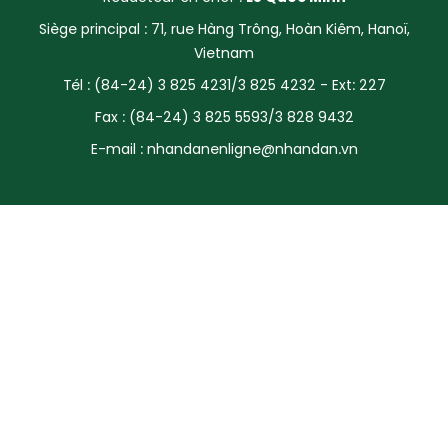
SPORT
Siège principal : 71, rue Hàng Trông, Hoàn Kiêm, Hanoï,
Vietnam
FRANCOPHONIE
Tél : (84-24) 3 825 4231/3 825 4232 - Ext: 227
Fax : (84-24) 3 825 5593/3 828 9432
PAYS NATAL
E-mail :
nhandanenligne@nhandan.vn
INTERNATIONAL
MÉGASTORIE
INFOGRAPHIE
PHOTO
VIDÉO
À PROPOS DU "PEUPLE"