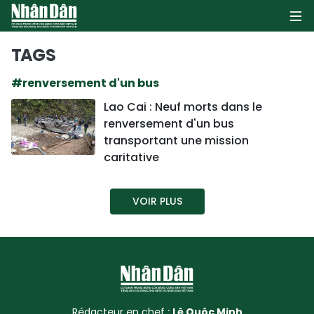
TAGS
#renversement d'un bus
PAGE D'ACCUEIL
Lao Cai : Neuf morts dans le
renversement d'un bus
POLITIQUE
transportant une mission
caritative
ÉCONOMIE
SOCIÉTÉ
VOIR PLUS
CULTURE
TOURISME
ENVIRONNEMENT
Rédacteur en chef :
Lê Quôc Minh