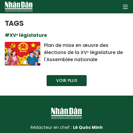
TAGS
#XVᵉ législature
PAGE D'ACCUEIL
Plan de mise en œuvre des
élections de la XVᵉ législature de
POLITIQUE
l'Assemblée nationale
ÉCONOMIE
VOIR PLUS
SOCIÉTÉ
CULTURE
TOURISME
ENVIRONNEMENT
Rédacteur en chef :
Lê Quôc Minh