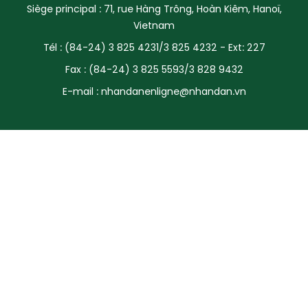
Siège principal : 71, rue Hàng Trông, Hoàn Kiêm, Hanoï,
SPORT
Vietnam
Tél : (84-24) 3 825 4231/3 825 4232 - Ext: 227
FRANCOPHONIE
Fax : (84-24) 3 825 5593/3 828 9432
PAYS NATAL
E-mail :
nhandanenligne@nhandan.vn
INTERNATIONAL
MÉGASTORIE
INFOGRAPHIE
PHOTO
VIDÉO
À PROPOS DU "PEUPLE"