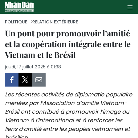
POLITIQUE
RELATION EXTÉRIEURE
Un pont pour promouvoir l’amitié
et la coopération intégrale entre le
PAGE D'ACCUEIL
Vietnam et le Brésil
POLITIQUE
jeudi, 17 juillet 2025 à 01:38
ÉCONOMIE
SOCIÉTÉ
Les récentes activités de diplomatie populaire
CULTURE
menées par l’Association d’amitié Vietnam-
Brésil ont contribué à promouvoir l’image du
TOURISME
Vietnam à l’international et à renforcer les
liens d’amitié entre les peuples vietnamien et
ENVIRONNEMENT
brésilien.