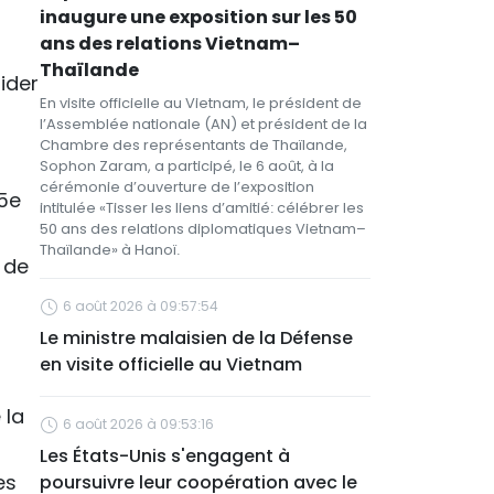
inaugure une exposition sur les 50
ans des relations Vietnam–
Thaïlande
lider
En visite officielle au Vietnam, le président de
l’Assemblée nationale (AN) et président de la
Chambre des représentants de Thaïlande,
Sophon Zaram, a participé, le 6 août, à la
cérémonie d’ouverture de l’exposition
75e
intitulée «Tisser les liens d’amitié: célébrer les
50 ans des relations diplomatiques Vietnam–
Thaïlande» à Hanoï.
 de
6 août 2026 à 09:57:54
Le ministre malaisien de la Défense
en visite officielle au Vietnam
 la
6 août 2026 à 09:53:16
Les États-Unis s'engagent à
es
poursuivre leur coopération avec le