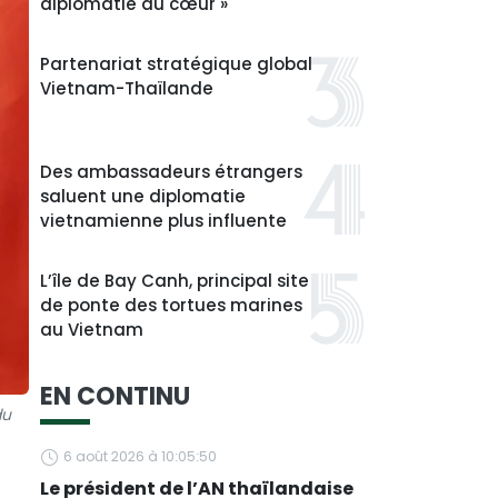
diplomatie du cœur »
Partenariat stratégique global
Vietnam-Thaïlande
Des ambassadeurs étrangers
saluent une diplomatie
vietnamienne plus influente
L’île de Bay Canh, principal site
de ponte des tortues marines
au Vietnam
EN CONTINU
du
6 août 2026 à 10:05:50
Le président de l’AN thaïlandaise