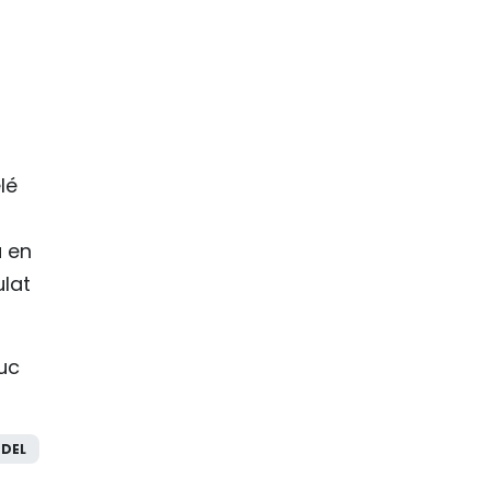
lé
a en
ulat
uc
DEL