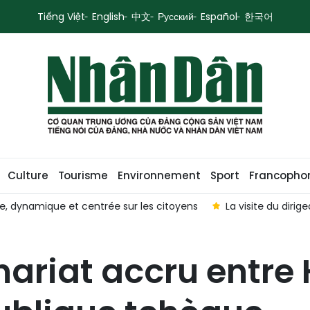
Tiếng Việt
English
中文
Русский
Español
한국어
Culture
Tourisme
Environnement
Sport
Francopho
e, dynamique et centrée sur les citoyens
La visite du diri
nariat accru entre