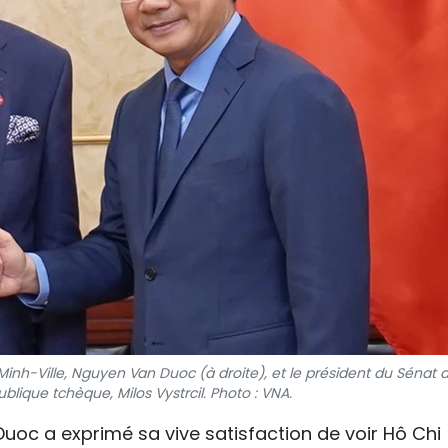
inh-Ville, Nguyen Van Duoc (à droite), et le président du Sénat 
lique tchèque, Milos Vystrcil. Photo : VNA.
uoc a exprimé sa vive satisfaction de voir Hô Chi