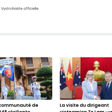
 Vystrcil
visite officielle
 communauté de
La visite du dirigeant
45 résiliente,
vietnamien To Lam : u