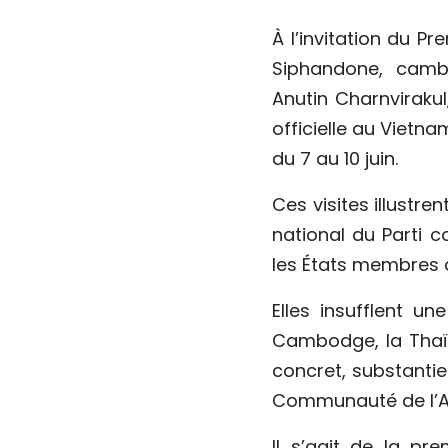
À l’invitation du 
Siphandone, camb
Anutin Charnviraku
officielle au Vietna
du 7 au 10 juin.
Ces visites illustr
national du Parti 
les États membres d
Elles insufflent u
Cambodge, la Thaïl
concret, substantiel
Communauté de l’AS
Il s’agit de la pr