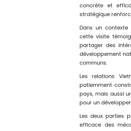
concrète et effic
stratégique renforc
Dans un contexte 
cette visite témoi
partager des inté
développement nati
communs.
Les relations Vie
patiemment constru
pays, mais aussi u
pour un développe
Les deux parties p
efficace des méca