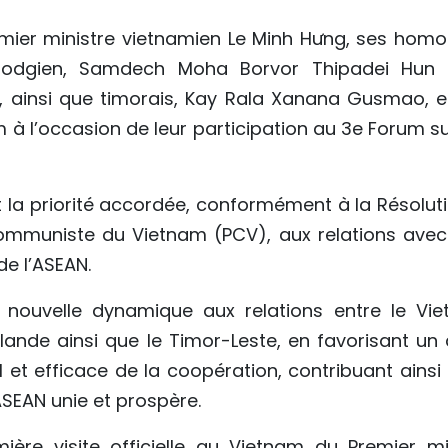
Premier ministre vietnamien Le Minh Hưng, ses hom
odgien, Samdech Moha Borvor Thipadei Hun Ma
l, ainsi que timorais, Kay Rala Xanana Gusmao, ef
m à l’occasion de leur participation au 3e Forum su
ent la priorité accordée, conformément à la Résolu
communiste du Vietnam (PCV), aux relations avec 
e l’ASEAN.
ne nouvelle dynamique aux relations entre le Vie
ande ainsi que le Timor-Leste, en favorisant u
 et efficace de la coopération, contribuant ainsi 
EAN unie et prospère.
emière visite officielle au Vietnam du Premier m