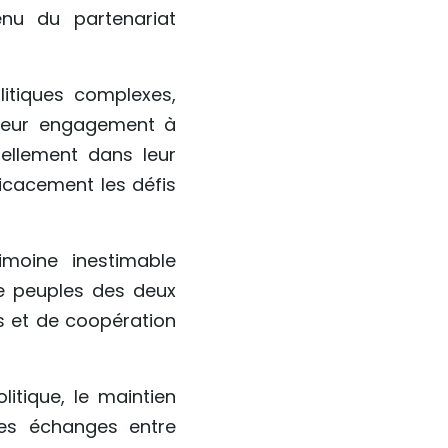
enu du partenariat
itiques complexes,
e leur engagement à
ellement dans leur
icacement les défis
imoine inestimable
de peuples des deux
s et de coopération
itique, le maintien
des échanges entre