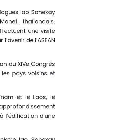
ologues lao Sonexay
net, thaïlandais,
fectuent une visite
r l’avenir de l’ASEAN
tion du XIVe Congrès
les pays voisins et
tnam et le Laos, le
n approfondissement
à l’édification d’une
inistre lao Sonexay