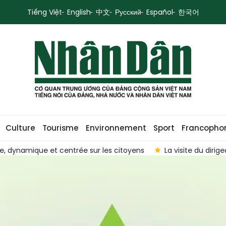
Tiếng Việt
English
中文
Русский
Español
한국어
Culture
Tourisme
Environnement
Sport
Francopho
e, dynamique et centrée sur les citoyens
La visite du diri