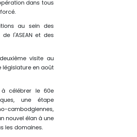
oopération dans tous
forcé.
itions au sein des
e de l'ASEAN et des
deuxième visite au
législature en août
t à célébrer le 60e
tiques, une étape
amo-cambodgiennes,
un nouvel élan à une
us les domaines.