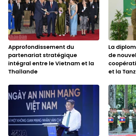
Approfondissement du
La diplom
partenariat stratégique
de nouvel
intégral entre le Vietnam et la
coopérati
Thaïlande
et la Tan