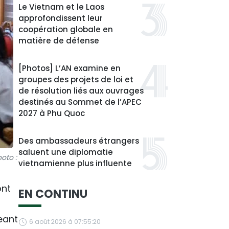
Le Vietnam et le Laos
approfondissent leur
coopération globale en
matière de défense
[Photos] L’AN examine en
groupes des projets de loi et
de résolution liés aux ouvrages
destinés au Sommet de l’APEC
2027 à Phu Quoc
Des ambassadeurs étrangers
saluent une diplomatie
hoto :
vietnamienne plus influente
ont
EN CONTINU
eant
6 août 2026 à 07:55:20