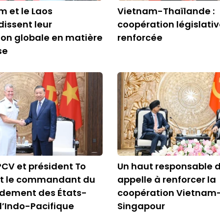
m et le Laos
Vietnam-Thaïlande :
issent leur
coopération législati
on globale en matière
renforcée
se
PCV et président To
Un haut responsable d
it le commandant du
appelle à renforcer la
ement des États-
coopération Vietnam
 l’Indo-Pacifique
Singapour