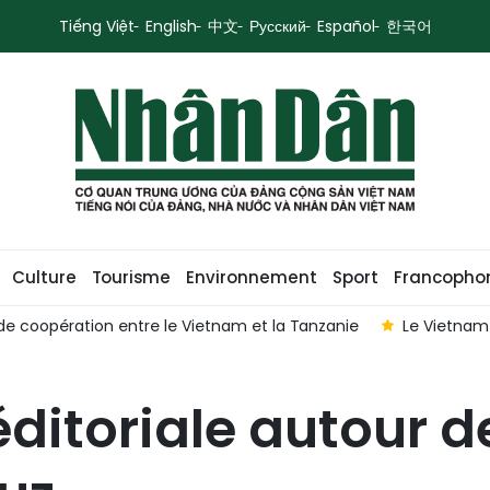
Tiếng Việt
English
中文
Русский
Español
한국어
Culture
Tourisme
Environnement
Sport
Francopho
 de coopération entre le Vietnam et la Tanzanie
Le Vietnam
ditoriale autour 