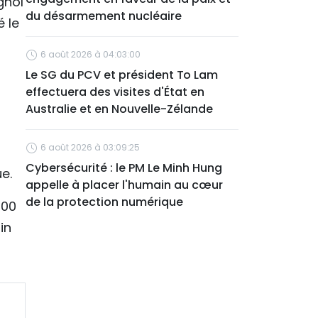
gnol
du désarmement nucléaire
é le
6 août 2026 à 04:03:00
Le SG du PCV et président To Lam
effectuera des visites d'État en
Australie et en Nouvelle-Zélande
6 août 2026 à 03:09:25
Cybersécurité : le PM Le Minh Hung
ue.
appelle à placer l'humain au cœur
de la protection numérique
000
in