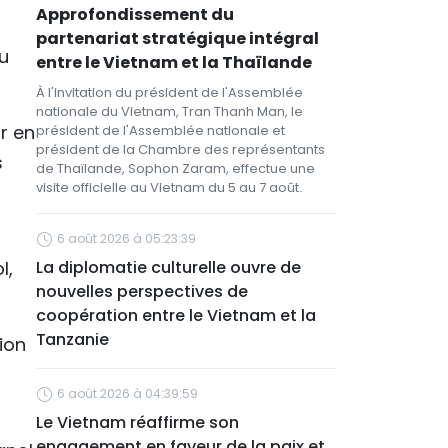
Approfondissement du
partenariat stratégique intégral
u
entre le Vietnam et la Thaïlande
À l'invitation du président de l'Assemblée
nationale du Vietnam, Tran Thanh Man, le
r en
président de l'Assemblée nationale et
président de la Chambre des représentants
s
de Thaïlande, Sophon Zaram, effectue une
visite officielle au Vietnam du 5 au 7 août.
6 août 2026 à 05:23:39
l,
La diplomatie culturelle ouvre de
nouvelles perspectives de
coopération entre le Vietnam et la
Tanzanie
ion
6 août 2026 à 04:39:59
Le Vietnam réaffirme son
engagement en faveur de la paix et