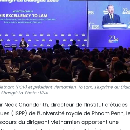
ietnam (PCV) et président vietnamien, To Lam, s'exprime au Dial
 Shangri-La. Photo : VNA.
 Neak Chandarith, directeur de l’Institut d’études
ques (IISPP) de l’Université royale de Phnom Penh, l
discours du dirigeant vietnamien apportent une