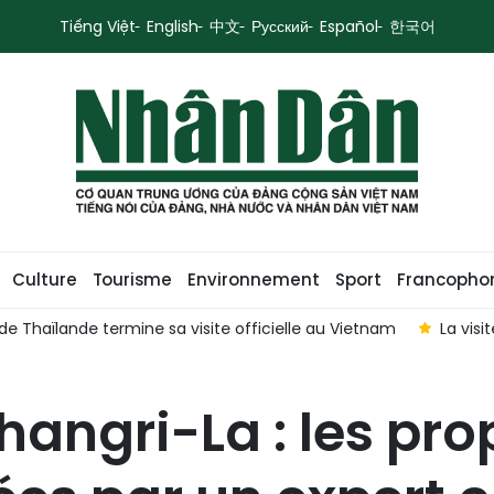
Tiếng Việt
English
中文
Русский
Español
한국어
Culture
Tourisme
Environnement
Sport
Francopho
de Thaïlande termine sa visite officielle au Vietnam
La visi
hangri-La : les pro