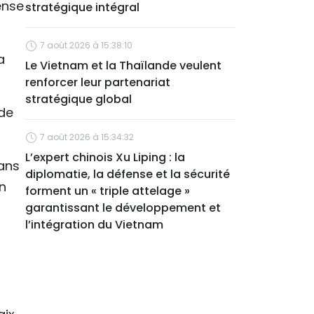
ense
stratégique intégral
7 août 2026 à 15:38:10
a
Le Vietnam et la Thaïlande veulent
renforcer leur partenariat
stratégique global
 de
7 août 2026 à 15:34:32
L’expert chinois Xu Liping : la
ans
diplomatie, la défense et la sécurité
on
forment un « triple attelage »
garantissant le développement et
l’intégration du Vietnam