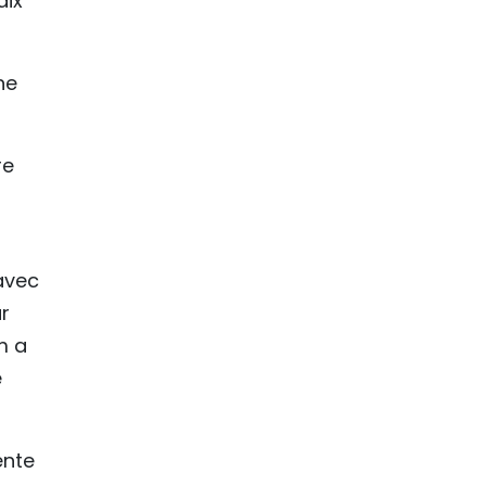
aix
ne
re
 avec
ur
m a
e
ente