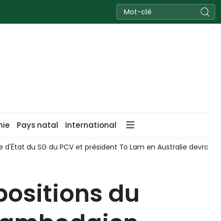
nie
Pays natal
International
te d'État du SG du PCV et président To Lam en Australie devrait a
positions du