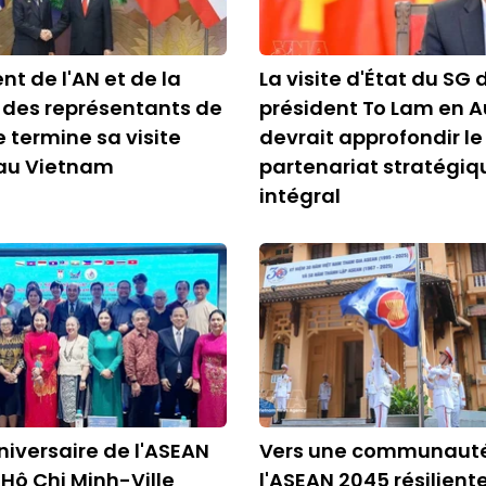
nt de l'AN et de la
La visite d'État du SG 
des représentants de
président To Lam en A
 termine sa visite
devrait approfondir le
e au Vietnam
partenariat stratégiq
intégral
niversaire de l'ASEAN
Vers une communaut
 Hô Chi Minh-Ville
l'ASEAN 2045 résiliente