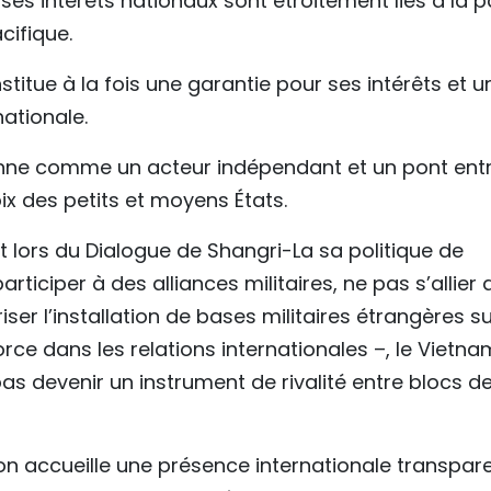
es intérêts nationaux sont étroitement liés à la p
cifique.
stitue à la fois une garantie pour ses intérêts et u
nationale.
onne comme un acteur indépendant et un pont ent
x des petits et moyens États.
 lors du Dialogue de Shangri-La sa politique de
rticiper à des alliances militaires, ne pas s’allier
ser l’installation de bases militaires étrangères s
force dans les relations internationales –, le Vietna
s devenir un instrument de rivalité entre blocs d
ion accueille une présence internationale transpar