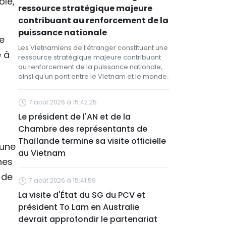
ble,
ressource stratégique majeure
contribuant au renforcement de la
puissance nationale
se
Les Vietnamiens de l’étranger constituent une
e à
ressource stratégique majeure contribuant
au renforcement de la puissance nationale,
ainsi qu'un pont entre le Vietnam et le monde.
7 août 2026 à 15:42:25
Le président de l'AN et de la
Chambre des représentants de
Thaïlande termine sa visite officielle
’une
au Vietnam
nes
 de
7 août 2026 à 15:41:59
La visite d'État du SG du PCV et
président To Lam en Australie
devrait approfondir le partenariat