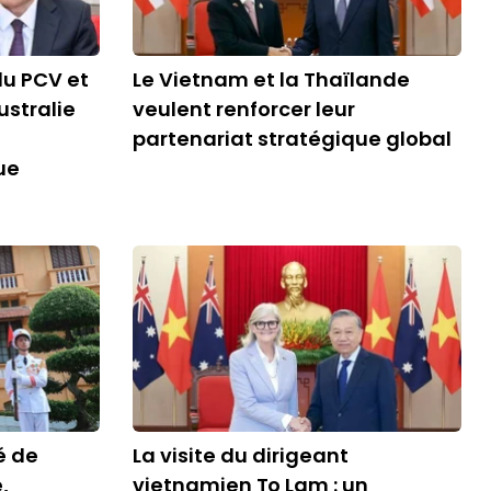
du PCV et
Le Vietnam et la Thaïlande
ustralie
veulent renforcer leur
partenariat stratégique global
ue
é de
La visite du dirigeant
,
vietnamien To Lam : un