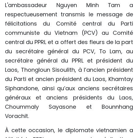
L'ambassadeur Nguyen Minh Tam a
TIẾNG VIỆT
respectueusement transmis le message de
ENGLISH
félicitations du Comité central du Parti
communiste du Vietnam (PCV) au Comité
中文
central du PPRL et a offert des fleurs de la part
du secrétaire général du PCV, To Lam, au
РУССКИЙ
secrétaire général du PPRL et président du
ESPAÑOL
Laos, Thongloun Sisoulith, à l’ancien président
du Parti et ancien président du Laos, Khamtay
Siphandone, ainsi qu’aux anciens secrétaires
généraux et anciens présidents du Laos,
Choummaly Sayasone et Bounnhang
Vorachit.
À cette occasion, le diplomate vietnamien a