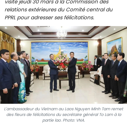
visite jeudi 30 mars à la Commission des
SPORT
relations extérieures du Comité central du
PPRL pour adresser ses félicitations.
FRANCOPHONIE
PAYS NATAL
INTERNATIONAL
MÉGASTORIE
INFOGRAPHIE
PHOTO
VIDÉO
L'ambassadeur du Vietnam au Laos Nguyen Minh Tam remet
des fleurs de félicitations du secrétaire général To Lam à la
À PROPOS DU "PEUPLE"
partie lao. Photo: VNA.