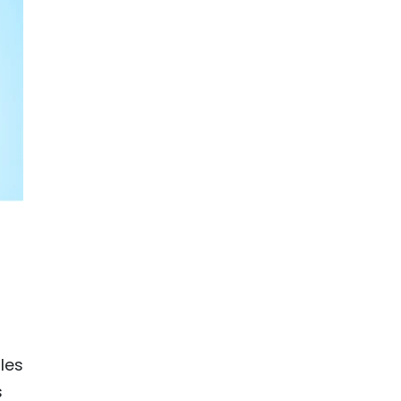
les
s