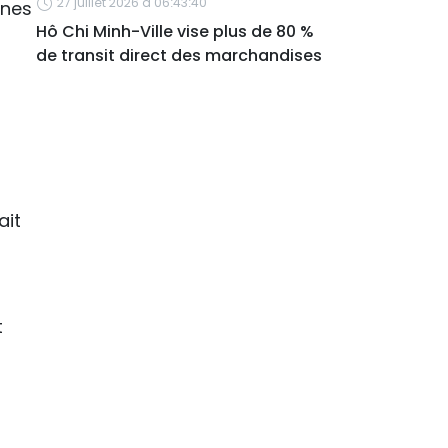
27 juillet 2026 à 06:43:40
gnes
Hô Chi Minh-Ville vise plus de 80 %
de transit direct des marchandises
ait
t