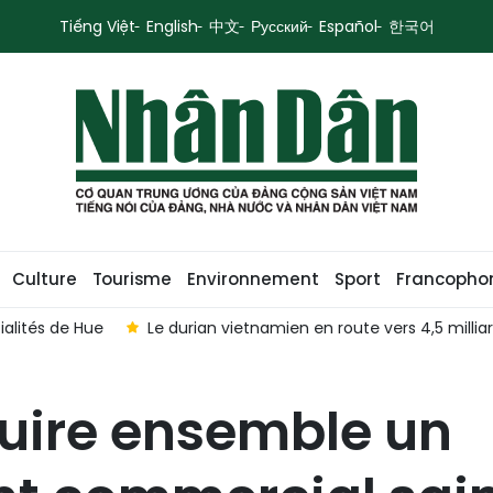
Tiếng Việt
English
中文
Русский
Español
한국어
Culture
Tourisme
Environnement
Sport
Francopho
cialités de Hue
Le durian vietnamien en route vers 4,5 milliar
ruire ensemble un