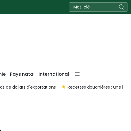
nie
Pays natal
International
ds de dollars d'exportations
Recettes douanières : une hau