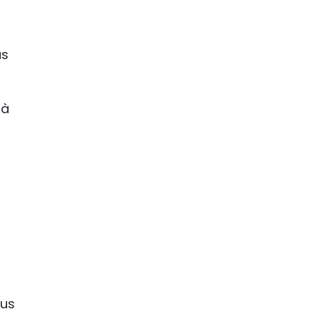
us
 à
lus