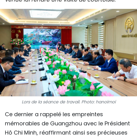
SPORT
FRANCOPHONIE
PAYS NATAL
INTERNATIONAL
MÉGASTORIE
INFOGRAPHIE
PHOTO
Lors de la séance de travail. Photo: hanoimoi
VIDÉO
Ce dernier a rappelé les empreintes
mémorables de Guangzhou avec le Président
À PROPOS DU "PEUPLE"
Hô Chi Minh, réaffirmant ainsi ses précieuses