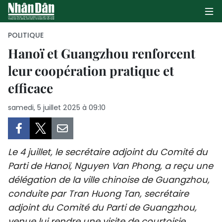
POLITIQUE
Hanoï et Guangzhou renforcent
leur coopération pratique et
PAGE D'ACCUEIL
efficace
POLITIQUE
samedi, 5 juillet 2025 à 09:10
ÉCONOMIE
SOCIÉTÉ
Le 4 juillet, le secrétaire adjoint du Comité du
CULTURE
Parti de Hanoï, Nguyen Van Phong, a reçu une
délégation de la ville chinoise de Guangzhou,
TOURISME
conduite par Tran Huong Tan, secrétaire
adjoint du Comité du Parti de Guangzhou,
ENVIRONNEMENT
venue lui rendre une visite de courtoisie.