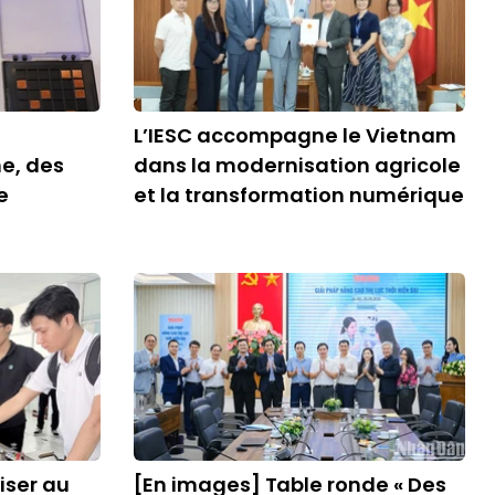
L’IESC accompagne le Vietnam
ne, des
dans la modernisation agricole
e
et la transformation numérique
iser au
[En images] Table ronde « Des