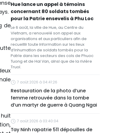
mense
Hue lance un appel à témoins
ays.
concernant 80 soldats tombés
pour la Patrie ensevelis à Phu Loc
g de
Le 6 août, la ville de Hue, au Centre du
Vietnam, a renouvelé son appel aux
organisations et aux particuliers afin de
recueillir toute information sur les lieux
utte
d’inhumation de soldats tombés pour la
Patrie dans les secteurs des cols de Phuoc
Tuong et de Hai Van, ainsi que de la rivière
Truoi.
deux
nale
7 août 2026 à 04:41:26
Restauration de la photo d’une
femme retrouvée dans la tombe
d’un martyr de guerre à Quang Ngai
huit
7 août 2026 à 03:40:04
ion,
Tay Ninh rapatrie 511 dépouilles de