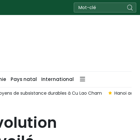
nie
Pays natal
International
oyens de subsistance durables à Cu Lao Cham
Hanoi accél
volution