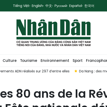
Tiếng Việt
English
中文
Русский
Español
한국어
Culture
Tourisme
Environnement
Sport
Francopho
ments ADN réalisés sur 297 d’entre elles
Da Nang : des m
des 80 ans de la Ré