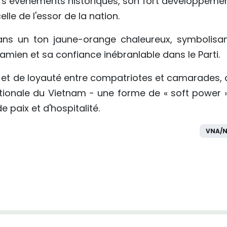
s événements historiques, son fort développemen
lle de l'essor de la nation.
ns un ton jaune-orange chaleureux, symbolisan
namien et sa confiance inébranlable dans le Parti.
té et de loyauté entre compatriotes et camarades, 
nationale du Vietnam - une forme de « soft power »
 paix et d'hospitalité.
VNA/N