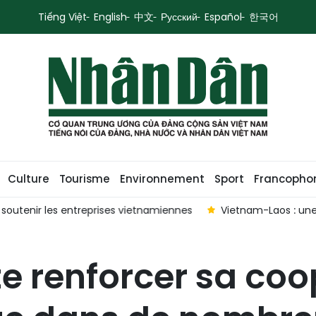
Tiếng Việt
English
中文
Русский
Español
한국어
Culture
Tourisme
Environnement
Sport
Francopho
utenir les entreprises vietnamiennes
Vietnam-Laos : une co
e renforcer sa co