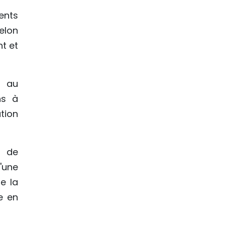
ents
elon
nt et
r au
ns à
tion
s de
'une
de la
e en