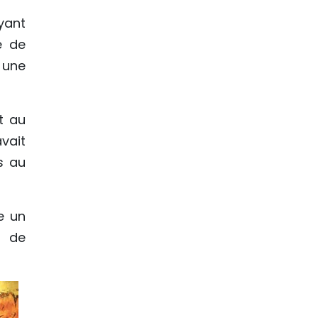
ayant
e de
 une
it au
vait
s au
e un
l de