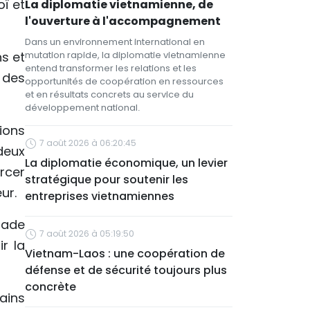
oï et
La diplomatie vietnamienne, de
l'ouverture à l'accompagnement
Dans un environnement international en
ns et
mutation rapide, la diplomatie vietnamienne
entend transformer les relations et les
 des
opportunités de coopération en ressources
et en résultats concrets au service du
développement national.
ions
7 août 2026 à 06:20:45
deux
La diplomatie économique, un levier
rcer
stratégique pour soutenir les
ur.
entreprises vietnamiennes
ssade
7 août 2026 à 05:19:50
r la
Vietnam-Laos : une coopération de
défense et de sécurité toujours plus
concrète
ains