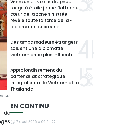
Venezuela : voir le drapeau
rouge à étoile jaune flotter au
cœur de la zone sinistrée
révèle toute la force de la «
diplomatie du cœur »
Des ambassadeurs étrangers
saluent une diplomatie
vietnamienne plus influente
Approfondissement du
partenariat stratégique
intégral entre le Vietnam et la
Thaïlande
ue au
EN CONTINU
s de
nges
7 août 2026 à 06:24:27