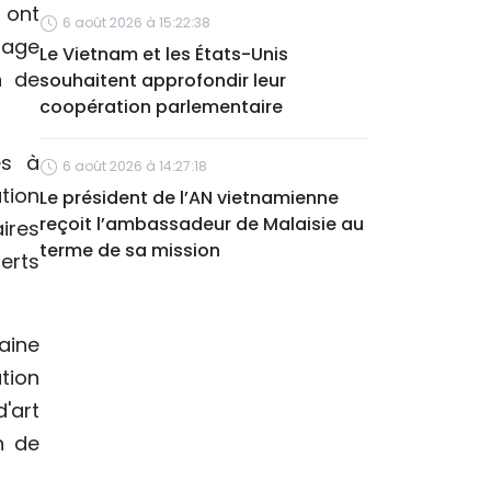
 ont
6 août 2026 à 15:22:38
tage
Le Vietnam et les États-Unis
n de
souhaitent approfondir leur
coopération parlementaire
es à
6 août 2026 à 14:27:18
tion
Le président de l’AN vietnamienne
reçoit l’ambassadeur de Malaisie au
ires
terme de sa mission
erts
aine
tion
'art
n de